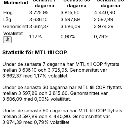
Mätmetod
dagarna
dagarna
dagarna
Hög
3 725,95
3 815,60
4 440,90
Låg
3 636,10
3 597,89
3 597,89
Genomsnitt
3 662,37
3 686,09
3 974,39
Volatilitet
1,17%
0,90%
0,79%
Statistik för MTL till COP
Under de senaste 7 dagarna har MTL till COP flyttats
mellan 3 636,10 och 3 725,95. Genomsnittet var
3 662,37 med 1,17% volatilitet.
Under de senaste 30 dagarna har MTL till COP flyttats
mellan 3 597,89 och 3 815,60. Genomsnittet var
3 686,09 med 0,90% volatilitet.
Under de senaste 90 dagarna har MTL till COP flyttats
mellan 3 597,89 och 4 440,90. Genomsnittet var
3 974,39 med 0,79% volatilitet.