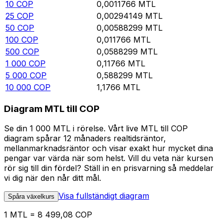
10
COP
0,0011766
MTL
25
COP
0,00294149
MTL
50
COP
0,00588299
MTL
100
COP
0,011766
MTL
500
COP
0,0588299
MTL
1 000
COP
0,11766
MTL
5 000
COP
0,588299
MTL
10 000
COP
1,1766
MTL
Diagram MTL till COP
Se din 1 000 MTL i rörelse. Vårt live MTL till COP
diagram spårar 12 månaders realtidsräntor,
mellanmarknadsräntor och visar exakt hur mycket dina
pengar var värda när som helst. Vill du veta när kursen
rör sig till din fördel? Ställ in en prisvarning så meddelar
vi dig när den når ditt mål.
Visa fullständigt diagram
Spåra växelkurs
1 MTL = 8 499,08 COP