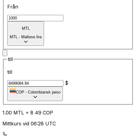
Från
MTL
MTL
-
Maltese lira
till
till
$
COP
-
Colombiansk peso
1.00
MTL
=
8
49
COP
Mittkurs vid 06:28 UTC