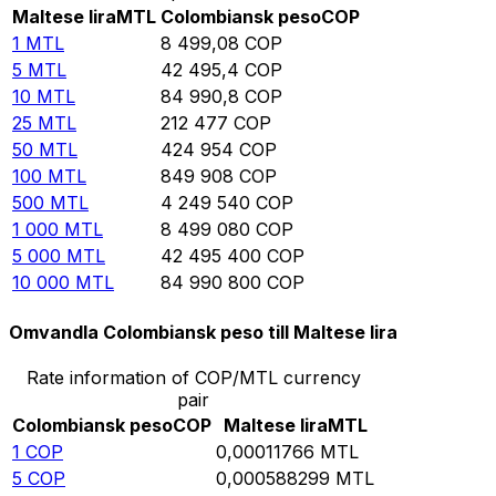
Maltese lira
MTL
Colombiansk peso
COP
1
MTL
8 499,08
COP
5
MTL
42 495,4
COP
10
MTL
84 990,8
COP
25
MTL
212 477
COP
50
MTL
424 954
COP
100
MTL
849 908
COP
500
MTL
4 249 540
COP
1 000
MTL
8 499 080
COP
5 000
MTL
42 495 400
COP
10 000
MTL
84 990 800
COP
Omvandla Colombiansk peso till Maltese lira
Rate information of COP/MTL currency
pair
Colombiansk peso
COP
Maltese lira
MTL
1
COP
0,00011766
MTL
5
COP
0,000588299
MTL