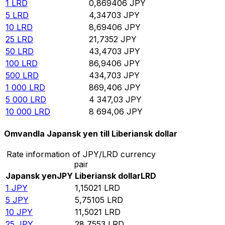
1
LRD
0,869406
JPY
5
LRD
4,34703
JPY
10
LRD
8,69406
JPY
25
LRD
21,7352
JPY
50
LRD
43,4703
JPY
100
LRD
86,9406
JPY
500
LRD
434,703
JPY
1 000
LRD
869,406
JPY
5 000
LRD
4 347,03
JPY
10 000
LRD
8 694,06
JPY
Omvandla Japansk yen till Liberiansk dollar
Rate information of JPY/LRD currency
pair
Japansk yen
JPY
Liberiansk dollar
LRD
1
JPY
1,15021
LRD
5
JPY
5,75105
LRD
10
JPY
11,5021
LRD
25
JPY
28,7553
LRD