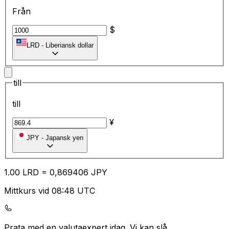
Från
$
LRD
-
Liberiansk dollar
till
till
¥
JPY
-
Japansk yen
1.00
LRD
=
0,
869406
JPY
Mittkurs vid 08:48 UTC
Prata med en valutaexpert idag.
Vi kan slå