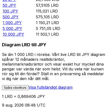
50
JPY
57,5105
LRD
100
JPY
115,021
LRD
500
JPY
575,105
LRD
1 000
JPY
1 150,21
LRD
5 000
JPY
5 751,05
LRD
10 000
JPY
11 502,1
LRD
Diagram LRD till JPY
Se din 1 000 LRD i rörelse. Vårt live LRD till JPY diagram
spårar 12 månaders realtidsräntor,
mellanmarknadsräntor och visar exakt hur mycket dina
pengar var värda när som helst. Vill du veta när kursen
rör sig till din fördel? Ställ in en prisvarning så meddelar
vi dig när den når ditt mål.
Visa fullständigt diagram
Spåra växelkurs
1 LRD = 0,869406 JPY
9 aug. 2026 08:48 UTC