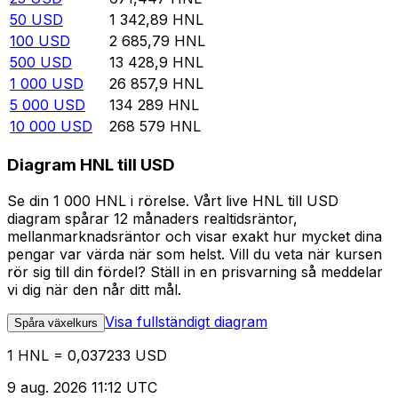
50
USD
1 342,89
HNL
100
USD
2 685,79
HNL
500
USD
13 428,9
HNL
1 000
USD
26 857,9
HNL
5 000
USD
134 289
HNL
10 000
USD
268 579
HNL
Diagram HNL till USD
Se din 1 000 HNL i rörelse. Vårt live HNL till USD
diagram spårar 12 månaders realtidsräntor,
mellanmarknadsräntor och visar exakt hur mycket dina
pengar var värda när som helst. Vill du veta när kursen
rör sig till din fördel? Ställ in en prisvarning så meddelar
vi dig när den når ditt mål.
Visa fullständigt diagram
Spåra växelkurs
1 HNL = 0,037233 USD
9 aug. 2026 11:12 UTC