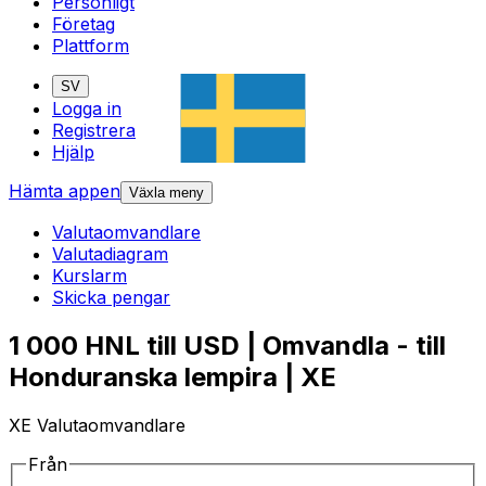
Personligt
Företag
Plattform
SV
Logga in
Registrera
Hjälp
Hämta appen
Växla meny
Valutaomvandlare
Valutadiagram
Kurslarm
Skicka pengar
1 000 HNL till USD | Omvandla - till
Honduranska lempira | XE
XE Valutaomvandlare
Från