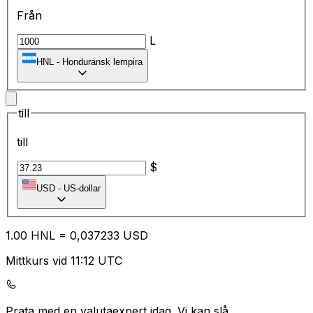
Från
L
HNL
-
Honduransk lempira
till
till
$
USD
-
US-dollar
1.00
HNL
=
0,
037233
USD
Mittkurs vid 11:12 UTC
Prata med en valutaexpert idag.
Vi kan slå