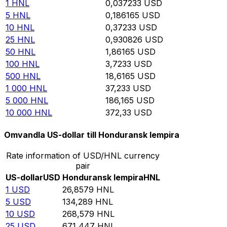
1
HNL
0,037233
USD
5
HNL
0,186165
USD
10
HNL
0,37233
USD
25
HNL
0,930826
USD
50
HNL
1,86165
USD
100
HNL
3,7233
USD
500
HNL
18,6165
USD
1 000
HNL
37,233
USD
5 000
HNL
186,165
USD
10 000
HNL
372,33
USD
Omvandla US-dollar till Honduransk lempira
Rate information of USD/HNL currency
pair
US-dollar
USD
Honduransk lempira
HNL
1
USD
26,8579
HNL
5
USD
134,289
HNL
10
USD
268,579
HNL
25
USD
671,447
HNL