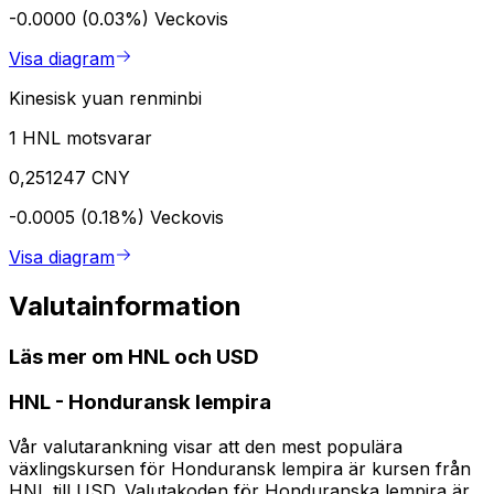
-0.0000 (0.03%)
Veckovis
Visa diagram
Kinesisk yuan renminbi
1 HNL motsvarar
0,251247 CNY
-0.0005 (0.18%)
Veckovis
Visa diagram
Valutainformation
Läs mer om HNL och USD
HNL
-
Honduransk lempira
Vår valutarankning visar att den mest populära
växlingskursen för Honduransk lempira är kursen från
HNL till USD. Valutakoden för Honduranska lempira är