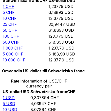
Schweiziska franc
CHF
US-dollar
USD
1
CHF
1,23779
USD
5
CHF
6,18893
USD
10
CHF
12,3779
USD
25
CHF
30,9447
USD
50
CHF
61,8893
USD
100
CHF
123,779
USD
500
CHF
618,893
USD
1 000
CHF
1 237,79
USD
5 000
CHF
6 188,93
USD
10 000
CHF
12 377,9
USD
Omvandla US-dollar till Schweiziska franc
Rate information of USD/CHF
currency pair
US-dollar
USD
Schweiziska franc
CHF
1
USD
0,807894
CHF
5
USD
4,03947
CHF
10
USD
8,07894
CHF