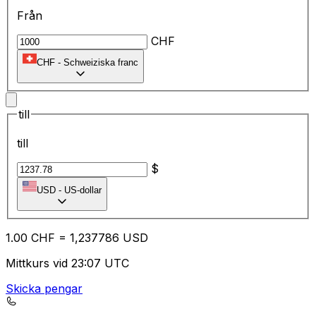
Från
CHF
CHF
-
Schweiziska franc
till
till
$
USD
-
US-dollar
1.00
CHF
=
1,
237786
USD
Mittkurs vid 23:07 UTC
Skicka pengar