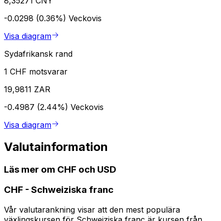
8,35271 CNY
-0.0298 (0.36%)
Veckovis
Visa diagram
Sydafrikansk rand
1 CHF motsvarar
19,9811 ZAR
-0.4987 (2.44%)
Veckovis
Visa diagram
Valutainformation
Läs mer om CHF och USD
CHF
-
Schweiziska franc
Vår valutarankning visar att den mest populära
växlingskursen för Schweiziska franc är kursen från