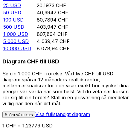
25
USD
20,1973
CHF
50
USD
40,3947
CHF
100
USD
80,7894
CHF
500
USD
403,947
CHF
1 000
USD
807,894
CHF
5 000
USD
4 039,47
CHF
10 000
USD
8 078,94
CHF
Diagram CHF till USD
Se din 1 000 CHF i rörelse. Vårt live CHF till USD
diagram spårar 12 månaders realtidsräntor,
mellanmarknadsräntor och visar exakt hur mycket dina
pengar var värda när som helst. Vill du veta när kursen
rör sig till din fördel? Ställ in en prisvarning så meddelar
vi dig när den når ditt mål.
Visa fullständigt diagram
Spåra växelkurs
1 CHF = 1,23779 USD