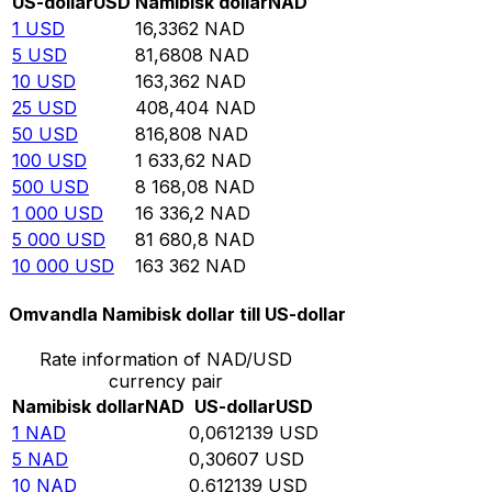
US-dollar
USD
Namibisk dollar
NAD
1
USD
16,3362
NAD
5
USD
81,6808
NAD
10
USD
163,362
NAD
25
USD
408,404
NAD
50
USD
816,808
NAD
100
USD
1 633,62
NAD
500
USD
8 168,08
NAD
1 000
USD
16 336,2
NAD
5 000
USD
81 680,8
NAD
10 000
USD
163 362
NAD
Omvandla Namibisk dollar till US-dollar
Rate information of NAD/USD
currency pair
Namibisk dollar
NAD
US-dollar
USD
1
NAD
0,0612139
USD
5
NAD
0,30607
USD
10
NAD
0,612139
USD