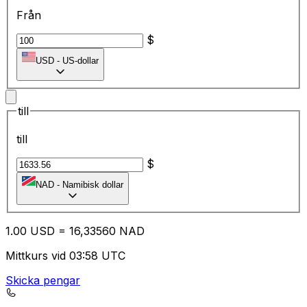
Från
$
USD
-
US-dollar
till
till
$
NAD
-
Namibisk dollar
1.00
USD
=
16
,33560
NAD
Mittkurs vid 03:58 UTC
Skicka pengar