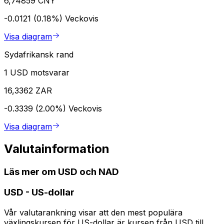
6,74859 CNY
-0.0121 (0.18%)
Veckovis
Visa diagram
Sydafrikansk rand
1 USD motsvarar
16,3362 ZAR
-0.3339 (2.00%)
Veckovis
Visa diagram
Valutainformation
Läs mer om USD och NAD
USD
-
US-dollar
Vår valutarankning visar att den mest populära
växlingskursen för US-dollar är kursen från USD till