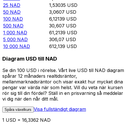
25
NAD
1,53035
USD
50
NAD
3,0607
USD
100
NAD
6,12139
USD
500
NAD
30,607
USD
1 000
NAD
61,2139
USD
5 000
NAD
306,07
USD
10 000
NAD
612,139
USD
Diagram USD till NAD
Se din 100 USD i rörelse. Vårt live USD till NAD diagram
spårar 12 månaders realtidsräntor,
mellanmarknadsräntor och visar exakt hur mycket dina
pengar var värda när som helst. Vill du veta när kursen
rör sig till din fördel? Ställ in en prisvarning så meddelar
vi dig när den når ditt mål.
Visa fullständigt diagram
Spåra växelkurs
1 USD = 16,3362 NAD