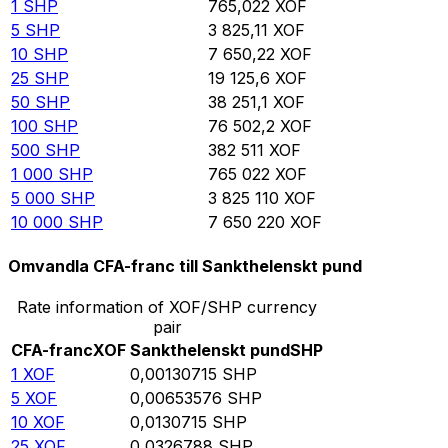
1
SHP
765,022
XOF
5
SHP
3 825,11
XOF
10
SHP
7 650,22
XOF
25
SHP
19 125,6
XOF
50
SHP
38 251,1
XOF
100
SHP
76 502,2
XOF
500
SHP
382 511
XOF
1 000
SHP
765 022
XOF
5 000
SHP
3 825 110
XOF
10 000
SHP
7 650 220
XOF
Omvandla CFA-franc till Sankthelenskt pund
Rate information of XOF/SHP currency
pair
CFA-franc
XOF
Sankthelenskt pund
SHP
1
XOF
0,00130715
SHP
5
XOF
0,00653576
SHP
10
XOF
0,0130715
SHP
25
XOF
0,0326788
SHP