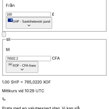
Från
£
SHP
-
Sankthelenskt pund
till
till
CFA
XOF
-
CFA-franc
1.00
SHP
=
76
5,0220
XOF
Mittkurs vid 10:29 UTC
Prata med en valutaexpert idag.
Vi kan slå