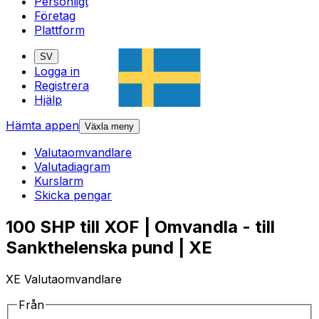
Personligt
Företag
Plattform
SV
Logga in
Registrera
Hjälp
Hämta appen
Växla meny
Valutaomvandlare
Valutadiagram
Kurslarm
Skicka pengar
100 SHP till XOF | Omvandla - till
Sankthelenska pund | XE
XE Valutaomvandlare
Från