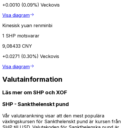
+0.0010 (0.09%)
Veckovis
Visa diagram
Kinesisk yuan renminbi
1 SHP motsvarar
9,08433 CNY
+0.0271 (0.30%)
Veckovis
Visa diagram
Valutainformation
Läs mer om SHP och XOF
SHP
-
Sankthelenskt pund
Vår valutarankning visar att den mest populära
växlingskursen för Sankthelenskt pund är kursen från
SHP till USD. Valutakoden för Sankthelenska pund är