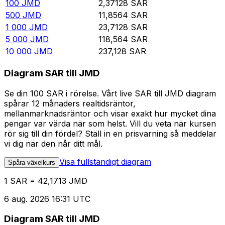
100
JMD
2,37128
SAR
500
JMD
11,8564
SAR
1 000
JMD
23,7128
SAR
5 000
JMD
118,564
SAR
10 000
JMD
237,128
SAR
Diagram SAR till JMD
Se din 100 SAR i rörelse. Vårt live SAR till JMD diagram
spårar 12 månaders realtidsräntor,
mellanmarknadsräntor och visar exakt hur mycket dina
pengar var värda när som helst. Vill du veta när kursen
rör sig till din fördel? Ställ in en prisvarning så meddelar
vi dig när den når ditt mål.
Visa fullständigt diagram
Spåra växelkurs
1 SAR = 42,1713 JMD
6 aug. 2026 16:31 UTC
Diagram SAR till JMD