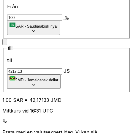
Från
﷼
SAR
-
Saudiarabisk riyal
till
till
J$
JMD
-
Jamaicansk dollar
1.00
SAR
=
42
,17133
JMD
Mittkurs vid 16:31 UTC
Prata med en valutaexpert idag.
Vi kan slå