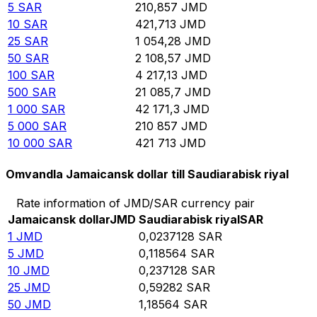
5
SAR
210,857
JMD
10
SAR
421,713
JMD
25
SAR
1 054,28
JMD
50
SAR
2 108,57
JMD
100
SAR
4 217,13
JMD
500
SAR
21 085,7
JMD
1 000
SAR
42 171,3
JMD
5 000
SAR
210 857
JMD
10 000
SAR
421 713
JMD
Omvandla Jamaicansk dollar till Saudiarabisk riyal
Rate information of JMD/SAR currency pair
Jamaicansk dollar
JMD
Saudiarabisk riyal
SAR
1
JMD
0,0237128
SAR
5
JMD
0,118564
SAR
10
JMD
0,237128
SAR
25
JMD
0,59282
SAR
50
JMD
1,18564
SAR