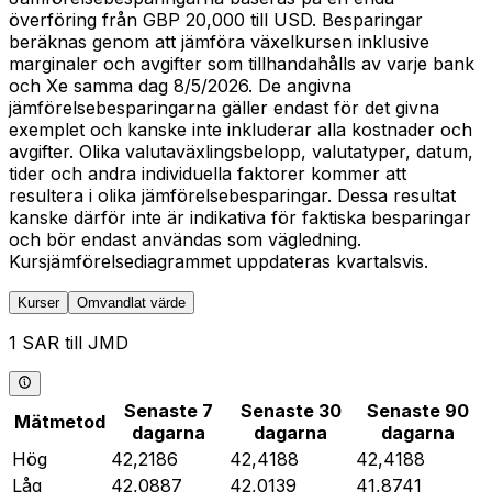
överföring från GBP 20,000 till USD. Besparingar
beräknas genom att jämföra växelkursen inklusive
marginaler och avgifter som tillhandahålls av varje bank
och Xe samma dag 8/5/2026. De angivna
jämförelsebesparingarna gäller endast för det givna
exemplet och kanske inte inkluderar alla kostnader och
avgifter. Olika valutaväxlingsbelopp, valutatyper, datum,
tider och andra individuella faktorer kommer att
resultera i olika jämförelsebesparingar. Dessa resultat
kanske därför inte är indikativa för faktiska besparingar
och bör endast användas som vägledning.
Kursjämförelsediagrammet uppdateras kvartalsvis.
Kurser
Omvandlat värde
1 SAR till JMD
Senaste 7
Senaste 30
Senaste 90
Mätmetod
dagarna
dagarna
dagarna
Hög
42,2186
42,4188
42,4188
Låg
42,0887
42,0139
41,8741