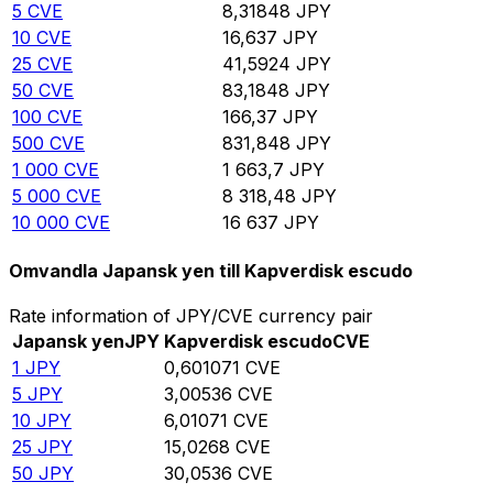
5
CVE
8,31848
JPY
10
CVE
16,637
JPY
25
CVE
41,5924
JPY
50
CVE
83,1848
JPY
100
CVE
166,37
JPY
500
CVE
831,848
JPY
1 000
CVE
1 663,7
JPY
5 000
CVE
8 318,48
JPY
10 000
CVE
16 637
JPY
Omvandla Japansk yen till Kapverdisk escudo
Rate information of JPY/CVE currency pair
Japansk yen
JPY
Kapverdisk escudo
CVE
1
JPY
0,601071
CVE
5
JPY
3,00536
CVE
10
JPY
6,01071
CVE
25
JPY
15,0268
CVE
50
JPY
30,0536
CVE