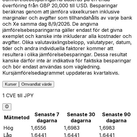
överföring från GBP 20,000 till USD. Besparingar
beräknas genom att jämföra växelkursen inklusive
marginaler och avgifter som tillhandahålls av varje bank
och Xe samma dag 8/9/2026. De angivna
jämförelsebesparingarna gäller endast för det givna
exemplet och kanske inte inkluderar alla kostnader och
avgifter. Olika valutaväxlingsbelopp, valutatyper, datum,
tider och andra individuella faktorer kommer att
resultera i olika jämförelsebesparingar. Dessa resultat
kanske därför inte är indikativa för faktiska besparingar
och bör endast användas som vägledning.
Kursjämförelsediagrammet uppdateras kvartalsvis.
Kurser
Omvandlat värde
1 CVE till JPY
Senaste 7
Senaste 30
Senaste 90
Mätmetod
dagarna
dagarna
dagarna
Hög
1,6556
1,6983
1,6983
Låg
1,6441
1,6441
1,6441