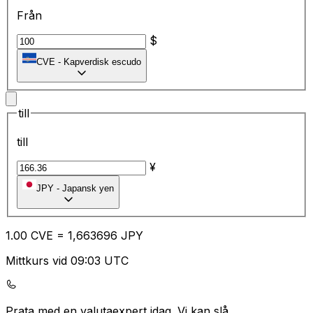
Från
$
CVE
-
Kapverdisk escudo
till
till
¥
JPY
-
Japansk yen
1.00
CVE
=
1,
663696
JPY
Mittkurs vid 09:03 UTC
Prata med en valutaexpert idag.
Vi kan slå