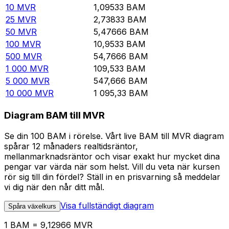
10
MVR
1,09533
BAM
25
MVR
2,73833
BAM
50
MVR
5,47666
BAM
100
MVR
10,9533
BAM
500
MVR
54,7666
BAM
1 000
MVR
109,533
BAM
5 000
MVR
547,666
BAM
10 000
MVR
1 095,33
BAM
Diagram BAM till MVR
Se din 100 BAM i rörelse. Vårt live BAM till MVR diagram
spårar 12 månaders realtidsräntor,
mellanmarknadsräntor och visar exakt hur mycket dina
pengar var värda när som helst. Vill du veta när kursen
rör sig till din fördel? Ställ in en prisvarning så meddelar
vi dig när den når ditt mål.
Visa fullständigt diagram
Spåra växelkurs
1 BAM = 9,12966 MVR