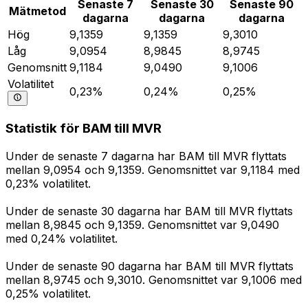
Senaste 7
Senaste 30
Senaste 90
Mätmetod
dagarna
dagarna
dagarna
Hög
9,1359
9,1359
9,3010
Låg
9,0954
8,9845
8,9745
Genomsnitt
9,1184
9,0490
9,1006
Volatilitet
0,23%
0,24%
0,25%
Statistik för BAM till MVR
Under de senaste 7 dagarna har BAM till MVR flyttats
mellan 9,0954 och 9,1359. Genomsnittet var 9,1184 med
0,23% volatilitet.
Under de senaste 30 dagarna har BAM till MVR flyttats
mellan 8,9845 och 9,1359. Genomsnittet var 9,0490
med 0,24% volatilitet.
Under de senaste 90 dagarna har BAM till MVR flyttats
mellan 8,9745 och 9,3010. Genomsnittet var 9,1006 med
0,25% volatilitet.