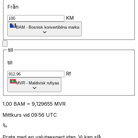
Från
KM
BAM
-
Bosnisk konvertibilna marka
till
till
Rf
MVR
-
Maldivisk rufiyaa
1.00
BAM
=
9,
129655
MVR
Mittkurs vid 09:56 UTC
Prata med en valutaexpert idag.
Vi kan slå