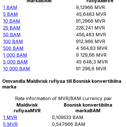
marka
BAM
rufiyaa
MVR
1
BAM
9,12966
MVR
5
BAM
45,6483
MVR
10
BAM
91,2966
MVR
25
BAM
228,241
MVR
50
BAM
456,483
MVR
100
BAM
912,966
MVR
500
BAM
4 564,83
MVR
1 000
BAM
9 129,66
MVR
5 000
BAM
45 648,3
MVR
10 000
BAM
91 296,6
MVR
Omvandla Maldivisk rufiyaa till Bosnisk konvertibilna
marka
Rate information of MVR/BAM currency pair
Maldivisk
Bosnisk konvertibilna
rufiyaa
MVR
marka
BAM
1
MVR
0,109533
BAM
5
MVR
0,547666
BAM