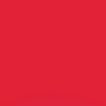
as kurser.
 görs endast i informationssyfte. Du kommer inte att få de