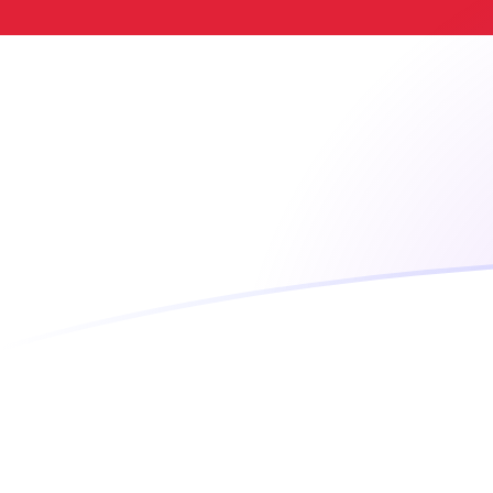
USD till IDR valutakurser idag
Omvandla US-dollar till Indonesiska rupier
Rate information of USD/IDR
currency pair
US-dollar
USD
Indonesiska rupier
IDR
1
USD
17 928,7
IDR
5
USD
89 643,7
IDR
10
USD
179 287
IDR
25
USD
448 219
IDR
50
USD
896 437
IDR
100
USD
1 792 870
IDR
500
USD
8 964 370
IDR
1 000
USD
17 928 700
IDR
5 000
USD
89 643 700
IDR
10 000
USD
179 287 000
IDR