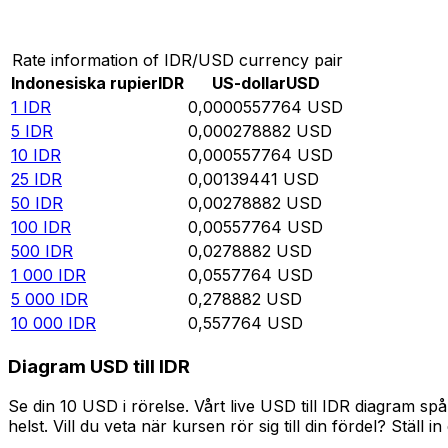
Omvandla Indonesiska rupier till US-dollar
Rate information of IDR/USD currency pair
Indonesiska rupier
IDR
US-dollar
USD
1
IDR
0,0000557764
USD
5
IDR
0,000278882
USD
10
IDR
0,000557764
USD
25
IDR
0,00139441
USD
50
IDR
0,00278882
USD
100
IDR
0,00557764
USD
500
IDR
0,0278882
USD
1 000
IDR
0,0557764
USD
5 000
IDR
0,278882
USD
10 000
IDR
0,557764
USD
Diagram USD till IDR
Se din 10 USD i rörelse. Vårt live USD till IDR diagram 
helst. Vill du veta när kursen rör sig till din fördel? Ställ 