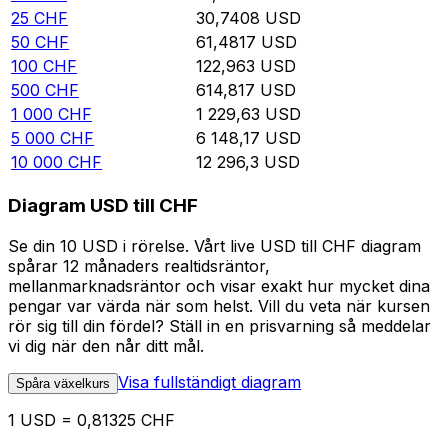
25
CHF
30,7408
USD
50
CHF
61,4817
USD
100
CHF
122,963
USD
500
CHF
614,817
USD
1 000
CHF
1 229,63
USD
5 000
CHF
6 148,17
USD
10 000
CHF
12 296,3
USD
Diagram USD till CHF
Se din 10 USD i rörelse. Vårt live USD till CHF diagram
spårar 12 månaders realtidsräntor,
mellanmarknadsräntor och visar exakt hur mycket dina
pengar var värda när som helst. Vill du veta när kursen
rör sig till din fördel? Ställ in en prisvarning så meddelar
vi dig när den når ditt mål.
Visa fullständigt diagram
Spåra växelkurs
1 USD = 0,81325 CHF