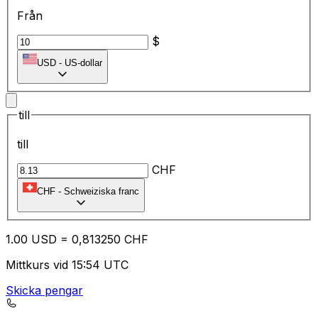
Från
$
USD
-
US-dollar
till
till
CHF
CHF
-
Schweiziska franc
1.00
USD
=
0,
813250
CHF
Mittkurs vid 15:54 UTC
Skicka pengar