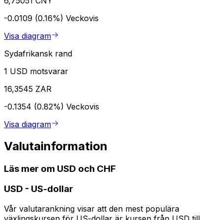
6,75051 CNY
-0.0109 (0.16%)
Veckovis
Visa diagram
Sydafrikansk rand
1 USD motsvarar
16,3545 ZAR
-0.1354 (0.82%)
Veckovis
Visa diagram
Valutainformation
Läs mer om USD och CHF
USD
-
US-dollar
Vår valutarankning visar att den mest populära
växlingskursen för US-dollar är kursen från USD till