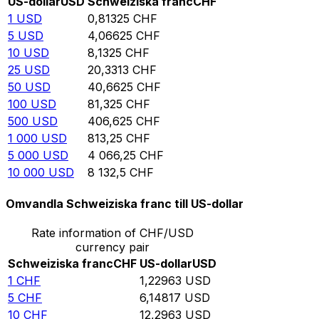
US-dollar
USD
Schweiziska franc
CHF
1
USD
0,81325
CHF
5
USD
4,06625
CHF
10
USD
8,1325
CHF
25
USD
20,3313
CHF
50
USD
40,6625
CHF
100
USD
81,325
CHF
500
USD
406,625
CHF
1 000
USD
813,25
CHF
5 000
USD
4 066,25
CHF
10 000
USD
8 132,5
CHF
Omvandla Schweiziska franc till US-dollar
Rate information of CHF/USD
currency pair
Schweiziska franc
CHF
US-dollar
USD
1
CHF
1,22963
USD
5
CHF
6,14817
USD
10
CHF
12,2963
USD