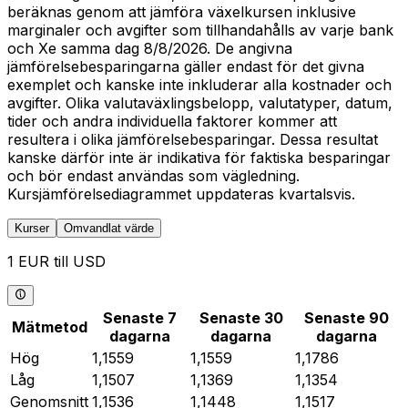
beräknas genom att jämföra växelkursen inklusive
marginaler och avgifter som tillhandahålls av varje bank
och Xe samma dag 8/8/2026. De angivna
jämförelsebesparingarna gäller endast för det givna
exemplet och kanske inte inkluderar alla kostnader och
avgifter. Olika valutaväxlingsbelopp, valutatyper, datum,
tider och andra individuella faktorer kommer att
resultera i olika jämförelsebesparingar. Dessa resultat
kanske därför inte är indikativa för faktiska besparingar
och bör endast användas som vägledning.
Kursjämförelsediagrammet uppdateras kvartalsvis.
Kurser
Omvandlat värde
1 EUR till USD
Senaste 7
Senaste 30
Senaste 90
Mätmetod
dagarna
dagarna
dagarna
Hög
1,1559
1,1559
1,1786
Låg
1,1507
1,1369
1,1354
Genomsnitt
1,1536
1,1448
1,1517