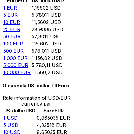
Euro
EUR
US-dollar
USD
1
EUR
1,15602
USD
5
EUR
5,78011
USD
10
EUR
11,5602
USD
25
EUR
28,9006
USD
50
EUR
57,8011
USD
100
EUR
115,602
USD
500
EUR
578,011
USD
1 000
EUR
1 156,02
USD
5 000
EUR
5 780,11
USD
10 000
EUR
11 560,2
USD
Omvandla US-dollar till Euro
Rate information of USD/EUR
currency pair
US-dollar
USD
Euro
EUR
1
USD
0,865035
EUR
5
USD
4,32518
EUR
10
USD
8,65035
EUR