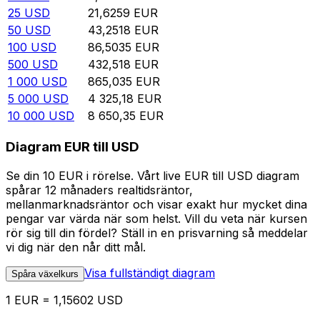
25
USD
21,6259
EUR
50
USD
43,2518
EUR
100
USD
86,5035
EUR
500
USD
432,518
EUR
1 000
USD
865,035
EUR
5 000
USD
4 325,18
EUR
10 000
USD
8 650,35
EUR
Diagram EUR till USD
Se din 10 EUR i rörelse. Vårt live EUR till USD diagram
spårar 12 månaders realtidsräntor,
mellanmarknadsräntor och visar exakt hur mycket dina
pengar var värda när som helst. Vill du veta när kursen
rör sig till din fördel? Ställ in en prisvarning så meddelar
vi dig när den når ditt mål.
Visa fullständigt diagram
Spåra växelkurs
1 EUR = 1,15602 USD