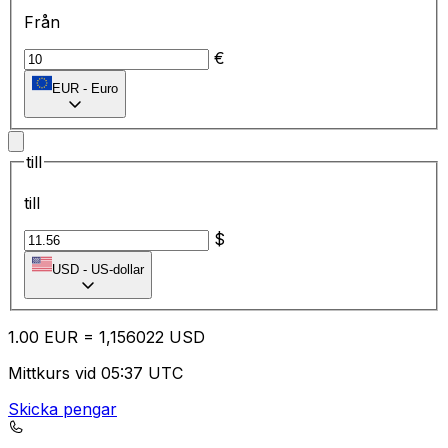
Från
€
EUR
-
Euro
till
till
$
USD
-
US-dollar
1.00
EUR
=
1,
156022
USD
Mittkurs vid 05:37 UTC
Skicka pengar