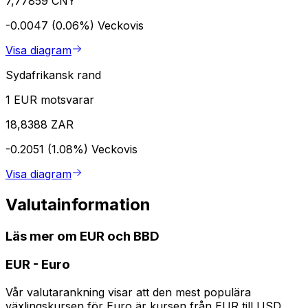
7,77859 CNY
-0.0047 (0.06%)
Veckovis
Visa diagram
Sydafrikansk rand
1 EUR motsvarar
18,8388 ZAR
-0.2051 (1.08%)
Veckovis
Visa diagram
Valutainformation
Läs mer om EUR och BBD
EUR
-
Euro
Vår valutarankning visar att den mest populära
växlingskursen för Euro är kursen från EUR till USD.