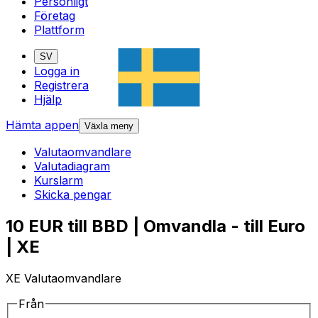
Personligt
Företag
Plattform
SV
Logga in
Registrera
Hjälp
Hämta appen
Växla meny
Valutaomvandlare
Valutadiagram
Kurslarm
Skicka pengar
10 EUR till BBD | Omvandla - till Euro
| XE
XE Valutaomvandlare
Från