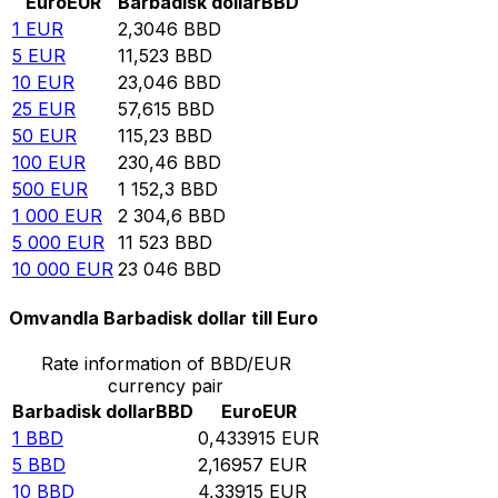
Euro
EUR
Barbadisk dollar
BBD
1
EUR
2,3046
BBD
5
EUR
11,523
BBD
10
EUR
23,046
BBD
25
EUR
57,615
BBD
50
EUR
115,23
BBD
100
EUR
230,46
BBD
500
EUR
1 152,3
BBD
1 000
EUR
2 304,6
BBD
5 000
EUR
11 523
BBD
10 000
EUR
23 046
BBD
Omvandla Barbadisk dollar till Euro
Rate information of BBD/EUR
currency pair
Barbadisk dollar
BBD
Euro
EUR
1
BBD
0,433915
EUR
5
BBD
2,16957
EUR
10
BBD
4,33915
EUR