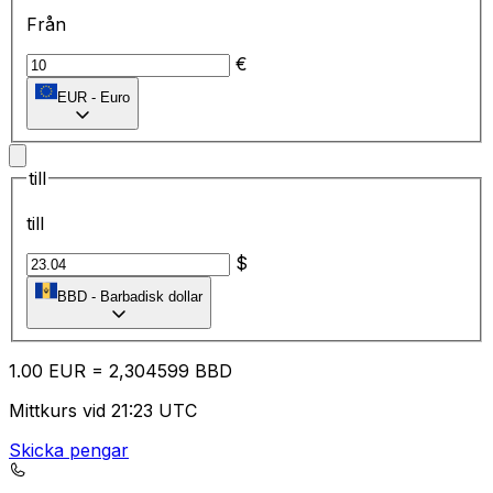
Från
€
EUR
-
Euro
till
till
$
BBD
-
Barbadisk dollar
1.00
EUR
=
2,
304599
BBD
Mittkurs vid 21:23 UTC
Skicka pengar