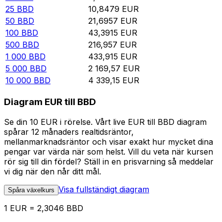
25
BBD
10,8479
EUR
50
BBD
21,6957
EUR
100
BBD
43,3915
EUR
500
BBD
216,957
EUR
1 000
BBD
433,915
EUR
5 000
BBD
2 169,57
EUR
10 000
BBD
4 339,15
EUR
Diagram EUR till BBD
Se din 10 EUR i rörelse. Vårt live EUR till BBD diagram
spårar 12 månaders realtidsräntor,
mellanmarknadsräntor och visar exakt hur mycket dina
pengar var värda när som helst. Vill du veta när kursen
rör sig till din fördel? Ställ in en prisvarning så meddelar
vi dig när den når ditt mål.
Visa fullständigt diagram
Spåra växelkurs
1 EUR = 2,3046 BBD