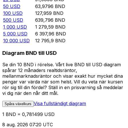
50
USD
63,9796
BND
100
USD
127,959
BND
500
USD
639,796
BND
1 000
USD
1 279,59
BND
5 000
USD
6 397,96
BND
10 000
USD
12 795,9
BND
Diagram BND till USD
Se din 10 BND i rörelse. Vårt live BND till USD diagram
spårar 12 månaders realtidsräntor,
mellanmarknadsräntor och visar exakt hur mycket dina
pengar var värda när som helst. Vill du veta när kursen
rör sig till din fördel? Ställ in en prisvarning så meddelar
vi dig när den når ditt mål.
Visa fullständigt diagram
Spåra växelkurs
1 BND = 0,781499 USD
8 aug. 2026 07:20 UTC