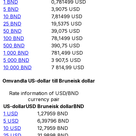
1
BND
0,781499
USD
5
BND
3,9075
USD
10
BND
7,81499
USD
25
BND
19,5375
USD
50
BND
39,075
USD
100
BND
78,1499
USD
500
BND
390,75
USD
1 000
BND
781,499
USD
5 000
BND
3 907,5
USD
10 000
BND
7 814,99
USD
Omvandla US-dollar till Bruneisk dollar
Rate information of USD/BND
currency pair
US-dollar
USD
Bruneisk dollar
BND
1
USD
1,27959
BND
5
USD
6,39796
BND
10
USD
12,7959
BND
25
USD
31,9898
BND