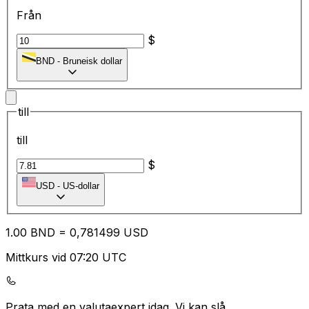
Från
$
BND
-
Bruneisk dollar
till
till
$
USD
-
US-dollar
1.00
BND
=
0,
781499
USD
Mittkurs vid 07:20 UTC
Prata med en valutaexpert idag.
Vi kan slå