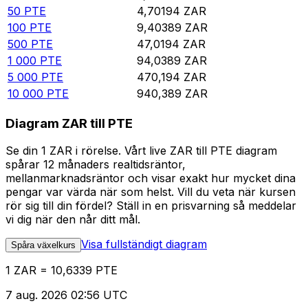
50
PTE
4,70194
ZAR
100
PTE
9,40389
ZAR
500
PTE
47,0194
ZAR
1 000
PTE
94,0389
ZAR
5 000
PTE
470,194
ZAR
10 000
PTE
940,389
ZAR
Diagram ZAR till PTE
Se din 1 ZAR i rörelse. Vårt live ZAR till PTE diagram
spårar 12 månaders realtidsräntor,
mellanmarknadsräntor och visar exakt hur mycket dina
pengar var värda när som helst. Vill du veta när kursen
rör sig till din fördel? Ställ in en prisvarning så meddelar
vi dig när den når ditt mål.
Visa fullständigt diagram
Spåra växelkurs
1 ZAR = 10,6339 PTE
7 aug. 2026 02:56 UTC