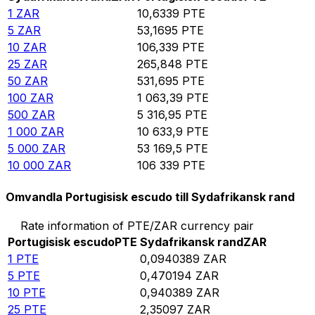
1
ZAR
10,6339
PTE
5
ZAR
53,1695
PTE
10
ZAR
106,339
PTE
25
ZAR
265,848
PTE
50
ZAR
531,695
PTE
100
ZAR
1 063,39
PTE
500
ZAR
5 316,95
PTE
1 000
ZAR
10 633,9
PTE
5 000
ZAR
53 169,5
PTE
10 000
ZAR
106 339
PTE
Omvandla Portugisisk escudo till Sydafrikansk rand
Rate information of PTE/ZAR currency pair
Portugisisk escudo
PTE
Sydafrikansk rand
ZAR
1
PTE
0,0940389
ZAR
5
PTE
0,470194
ZAR
10
PTE
0,940389
ZAR
25
PTE
2,35097
ZAR