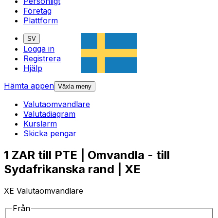
Personligt
Företag
Plattform
SV
Logga in
Registrera
Hjälp
Hämta appen
Växla meny
Valutaomvandlare
Valutadiagram
Kurslarm
Skicka pengar
1 ZAR till PTE | Omvandla - till
Sydafrikanska rand | XE
XE Valutaomvandlare
Från