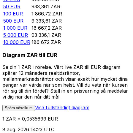
50
EUR
933,361
ZAR
100
EUR
1 866,72
ZAR
500
EUR
9 333,61
ZAR
1 000
EUR
18 667,2
ZAR
5 000
EUR
93 336,1
ZAR
10 000
EUR
186 672
ZAR
Diagram ZAR till EUR
Se din 1 ZAR i rörelse. Vårt live ZAR till EUR diagram
spårar 12 månaders realtidsräntor,
mellanmarknadsräntor och visar exakt hur mycket dina
pengar var värda när som helst. Vill du veta när kursen
rör sig till din fördel? Ställ in en prisvarning så meddelar
vi dig när den når ditt mål.
Visa fullständigt diagram
Spåra växelkurs
1 ZAR = 0,0535699 EUR
8 aug. 2026 14:23 UTC