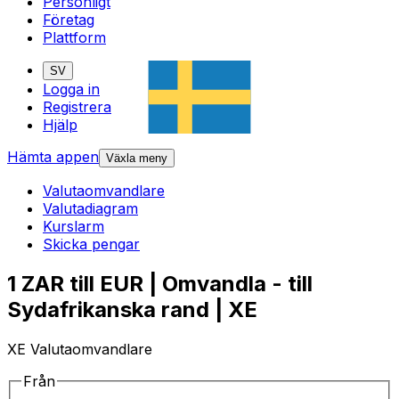
Personligt
Företag
Plattform
SV
Logga in
Registrera
Hjälp
Hämta appen
Växla meny
Valutaomvandlare
Valutadiagram
Kurslarm
Skicka pengar
1 ZAR till EUR | Omvandla - till
Sydafrikanska rand | XE
XE Valutaomvandlare
Från