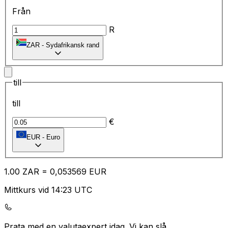
Från
R
ZAR
-
Sydafrikansk rand
till
till
€
EUR
-
Euro
1.00
ZAR
=
0,
053569
EUR
Mittkurs vid 14:23 UTC
Prata med en valutaexpert idag.
Vi kan slå