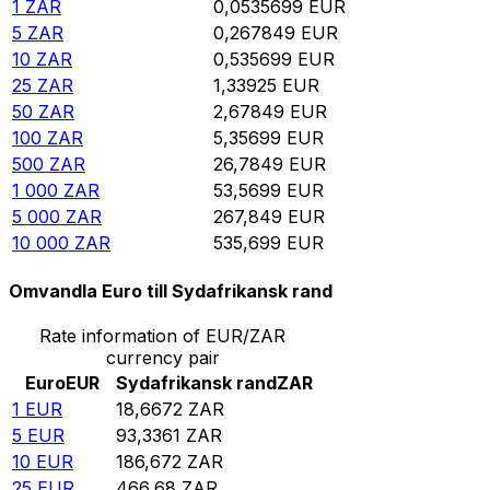
1
ZAR
0,0535699
EUR
5
ZAR
0,267849
EUR
10
ZAR
0,535699
EUR
25
ZAR
1,33925
EUR
50
ZAR
2,67849
EUR
100
ZAR
5,35699
EUR
500
ZAR
26,7849
EUR
1 000
ZAR
53,5699
EUR
5 000
ZAR
267,849
EUR
10 000
ZAR
535,699
EUR
Omvandla Euro till Sydafrikansk rand
Rate information of EUR/ZAR
currency pair
Euro
EUR
Sydafrikansk rand
ZAR
1
EUR
18,6672
ZAR
5
EUR
93,3361
ZAR
10
EUR
186,672
ZAR
25
EUR
466,68
ZAR