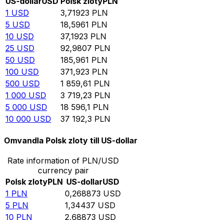
US-dollar
USD
Polsk zloty
PLN
1
USD
3,71923
PLN
5
USD
18,5961
PLN
10
USD
37,1923
PLN
25
USD
92,9807
PLN
50
USD
185,961
PLN
100
USD
371,923
PLN
500
USD
1 859,61
PLN
1 000
USD
3 719,23
PLN
5 000
USD
18 596,1
PLN
10 000
USD
37 192,3
PLN
Omvandla Polsk zloty till US-dollar
Rate information of PLN/USD
currency pair
Polsk zloty
PLN
US-dollar
USD
1
PLN
0,268873
USD
5
PLN
1,34437
USD
10
PLN
2,68873
USD