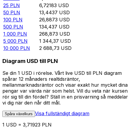
25
PLN
6,72183
USD
50
PLN
13,4437
USD
100
PLN
26,8873
USD
500
PLN
134,437
USD
1 000
PLN
268,873
USD
5 000
PLN
1 344,37
USD
10 000
PLN
2 688,73
USD
Diagram USD till PLN
Se din 1 USD i rörelse. Vårt live USD till PLN diagram
spårar 12 månaders realtidsräntor,
mellanmarknadsräntor och visar exakt hur mycket dina
pengar var värda när som helst. Vill du veta när kursen
rör sig till din fördel? Ställ in en prisvarning så meddelar
vi dig när den når ditt mål.
Visa fullständigt diagram
Spåra växelkurs
1 USD = 3,71923 PLN