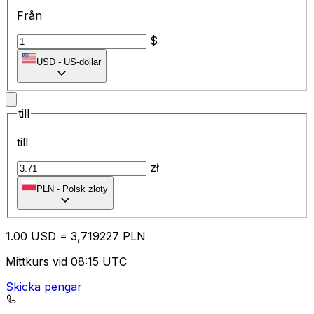
Från
$
USD
-
US-dollar
till
till
zł
PLN
-
Polsk zloty
1.00
USD
=
3,
719227
PLN
Mittkurs vid 08:15 UTC
Skicka pengar