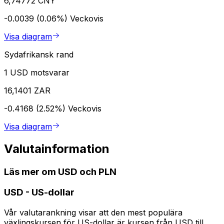
6,74772 CNY
-0.0039 (0.06%)
Veckovis
Visa diagram
Sydafrikansk rand
1 USD motsvarar
16,1401 ZAR
-0.4168 (2.52%)
Veckovis
Visa diagram
Valutainformation
Läs mer om USD och PLN
USD
-
US-dollar
Vår valutarankning visar att den mest populära
växlingskursen för US-dollar är kursen från USD till