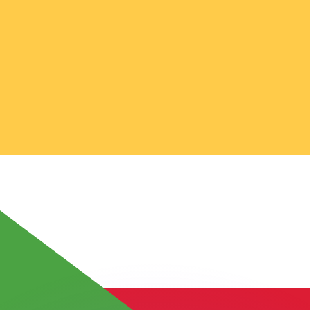
as kurser.
 görs endast i informationssyfte. Du kommer inte att få de