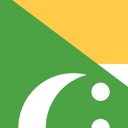
CF
KMF
-
Komoransk franc
1.00
USD
=
42
7,0022
KMF
Mittkurs vid 20:40 UTC
Skicka pengar
Prata med en valutaexpert idag.
Vi kan slå konkurrentern
Boka ett samtal
Vi använder mid-market-kursen för vår omvandlare. Det
Visste du att du kan skicka pengar utomlands med Xe?
Anmäl dig idag