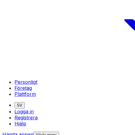
Personligt
Företag
Plattform
SV
Logga in
Registrera
Hjälp
Hämta appen
Växla meny