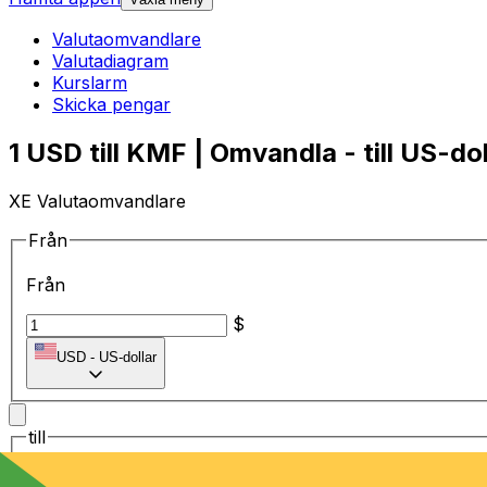
Valutaomvandlare
Valutadiagram
Kurslarm
Skicka pengar
1 USD till KMF | Omvandla - till US-dol
XE Valutaomvandlare
Från
Från
$
USD
-
US-dollar
till
till