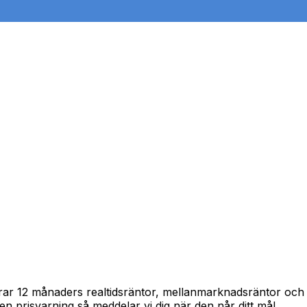
pårar 12 månaders realtidsräntor, mellanmarknadsräntor oc
in en prisvarning så meddelar vi dig när den når ditt mål.