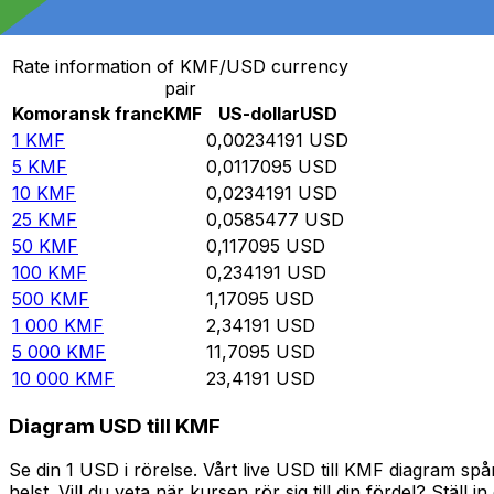
Omvandla Komoransk franc till US-dollar
Rate information of KMF/USD currency
pair
Komoransk franc
KMF
US-dollar
USD
1
KMF
0,00234191
USD
5
KMF
0,0117095
USD
10
KMF
0,0234191
USD
25
KMF
0,0585477
USD
50
KMF
0,117095
USD
100
KMF
0,234191
USD
500
KMF
1,17095
USD
1 000
KMF
2,34191
USD
5 000
KMF
11,7095
USD
10 000
KMF
23,4191
USD
Diagram USD till KMF
Se din 1 USD i rörelse. Vårt live USD till KMF diagram s
helst. Vill du veta när kursen rör sig till din fördel? Ställ 