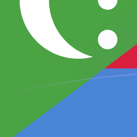
USD till KMF valutakurser idag
Omvandla US-dollar till Komoransk franc
Rate information of USD/KMF
currency pair
US-dollar
USD
Komoransk franc
KMF
1
USD
427,002
KMF
5
USD
2 135,01
KMF
10
USD
4 270,02
KMF
25
USD
10 675,1
KMF
50
USD
21 350,1
KMF
100
USD
42 700,2
KMF
500
USD
213 501
KMF
1 000
USD
427 002
KMF
5 000
USD
2 135 010
KMF
10 000
USD
4 270 020
KMF