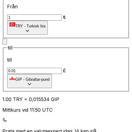
Från
₺
TRY
-
Turkisk lira
till
till
£
GIP
-
Gibraltar-pund
1.00
TRY
=
0,
015534
GIP
Mittkurs vid 11:50 UTC
Prata med en valutaexpert idag.
Vi kan slå