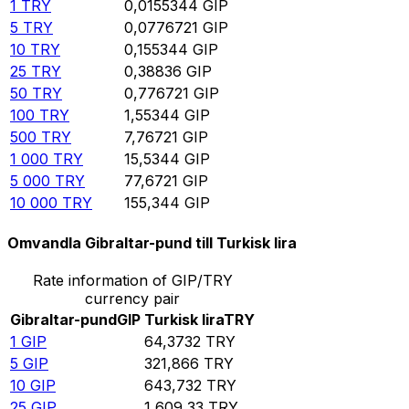
1
TRY
0,0155344
GIP
5
TRY
0,0776721
GIP
10
TRY
0,155344
GIP
25
TRY
0,38836
GIP
50
TRY
0,776721
GIP
100
TRY
1,55344
GIP
500
TRY
7,76721
GIP
1 000
TRY
15,5344
GIP
5 000
TRY
77,6721
GIP
10 000
TRY
155,344
GIP
Omvandla Gibraltar-pund till Turkisk lira
Rate information of GIP/TRY
currency pair
Gibraltar-pund
GIP
Turkisk lira
TRY
1
GIP
64,3732
TRY
5
GIP
321,866
TRY
10
GIP
643,732
TRY
25
GIP
1 609,33
TRY