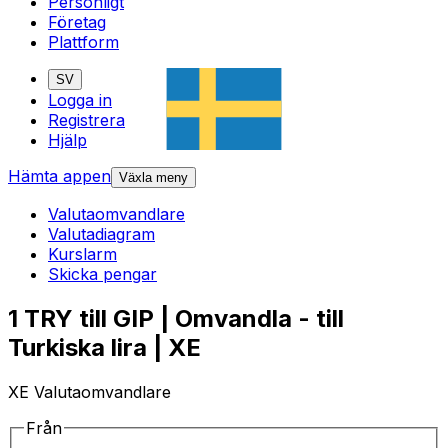
Personligt
Företag
Plattform
SV
Logga in
Registrera
Hjälp
Hämta appen
Växla meny
Valutaomvandlare
Valutadiagram
Kurslarm
Skicka pengar
1 TRY till GIP | Omvandla - till
Turkiska lira | XE
XE Valutaomvandlare
Från