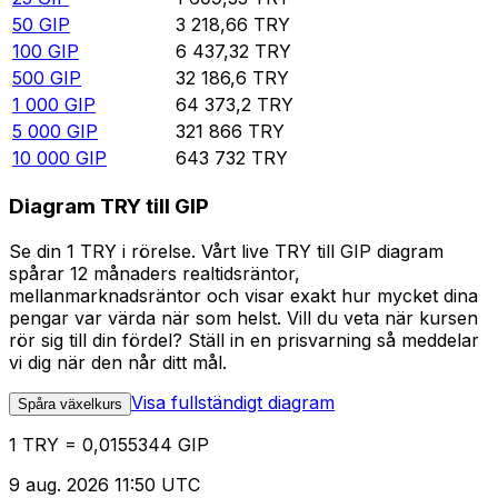
50
GIP
3 218,66
TRY
100
GIP
6 437,32
TRY
500
GIP
32 186,6
TRY
1 000
GIP
64 373,2
TRY
5 000
GIP
321 866
TRY
10 000
GIP
643 732
TRY
Diagram TRY till GIP
Se din 1 TRY i rörelse. Vårt live TRY till GIP diagram
spårar 12 månaders realtidsräntor,
mellanmarknadsräntor och visar exakt hur mycket dina
pengar var värda när som helst. Vill du veta när kursen
rör sig till din fördel? Ställ in en prisvarning så meddelar
vi dig när den når ditt mål.
Visa fullständigt diagram
Spåra växelkurs
1 TRY = 0,0155344 GIP
9 aug. 2026 11:50 UTC