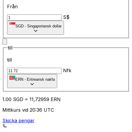
Från
S$
SGD
-
Singaporiansk dollar
till
till
Nfk
ERN
-
Eritreansk nakfa
1.00
SGD
=
11
,72959
ERN
Mittkurs vid 20:36 UTC
Skicka pengar