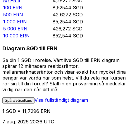
50
ERN
4,26272
SGD
100
ERN
8,52544
SGD
500
ERN
42,6272
SGD
1 000
ERN
85,2544
SGD
5 000
ERN
426,272
SGD
10 000
ERN
852,544
SGD
Diagram SGD till ERN
Se din 1 SGD i rörelse. Vårt live SGD till ERN diagram
spårar 12 månaders realtidsräntor,
mellanmarknadsräntor och visar exakt hur mycket dina
pengar var värda när som helst. Vill du veta när kursen
rör sig till din fördel? Ställ in en prisvarning så meddelar
vi dig när den når ditt mål.
Visa fullständigt diagram
Spåra växelkurs
1 SGD = 11,7296 ERN
7 aug. 2026 20:36 UTC