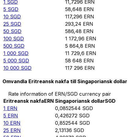
1
SGD
11,7296
ERN
5
SGD
58,648
ERN
10
SGD
117,296
ERN
25
SGD
293,24
ERN
50
SGD
586,48
ERN
100
SGD
1 172,96
ERN
500
SGD
5 864,8
ERN
1 000
SGD
11 729,6
ERN
5 000
SGD
58 648
ERN
10 000
SGD
117 296
ERN
Omvandla Eritreansk nakfa till Singaporiansk dollar
Rate information of ERN/SGD currency pair
Eritreansk nakfa
ERN
Singaporiansk dollar
SGD
1
ERN
0,0852544
SGD
5
ERN
0,426272
SGD
10
ERN
0,852544
SGD
25
ERN
2,13136
SGD