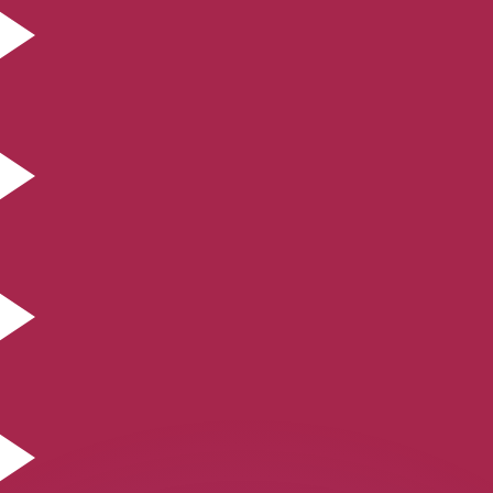
as kurser.
 görs endast i informationssyfte. Du kommer inte att få de