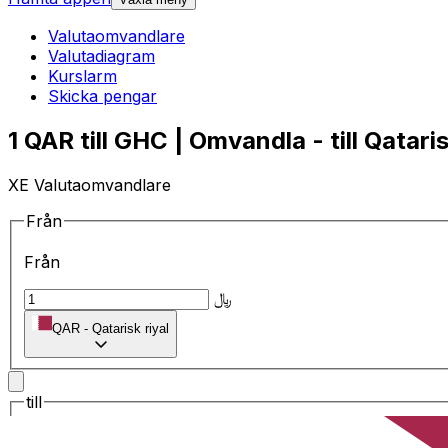
Valutaomvandlare
Valutadiagram
Kurslarm
Skicka pengar
1 QAR till GHC | Omvandla - till Qataris
XE Valutaomvandlare
Från
Från
﷼
QAR
-
Qatarisk riyal
till
till