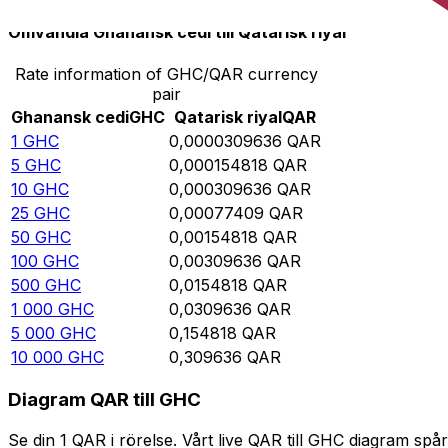
Omvandla Ghanansk cedi till Qatarisk riyal
Rate information of GHC/QAR currency
pair
Ghanansk cedi
GHC
Qatarisk riyal
QAR
1
GHC
0,0000309636
QAR
5
GHC
0,000154818
QAR
10
GHC
0,000309636
QAR
25
GHC
0,00077409
QAR
50
GHC
0,00154818
QAR
100
GHC
0,00309636
QAR
500
GHC
0,0154818
QAR
1 000
GHC
0,0309636
QAR
5 000
GHC
0,154818
QAR
10 000
GHC
0,309636
QAR
Diagram QAR till GHC
Se din 1 QAR i rörelse. Vårt live QAR till GHC diagram s