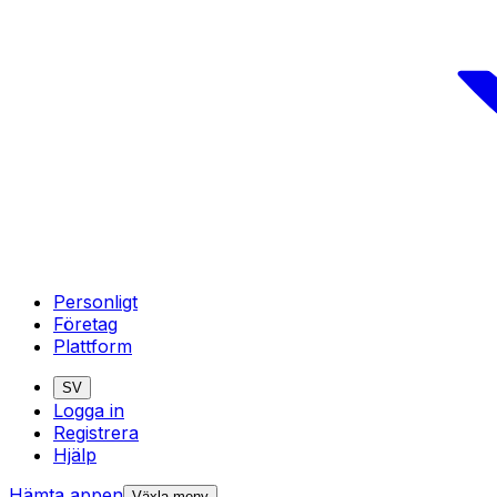
Personligt
Företag
Plattform
SV
Logga in
Registrera
Hjälp
Hämta appen
Växla meny