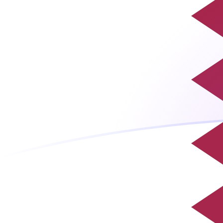
QAR till GHC valutakurser idag
Omvandla Qatarisk riyal till Ghanansk cedi
Rate information of QAR/GHC currency
pair
Qatarisk riyal
QAR
Ghanansk cedi
GHC
1
QAR
32 296
GHC
5
QAR
161 480
GHC
10
QAR
322 960
GHC
25
QAR
807 400
GHC
50
QAR
1 614 800
GHC
100
QAR
3 229 600
GHC
500
QAR
16 148 000
GHC
1 000
QAR
32 296 000
GHC
5 000
QAR
161 480 000
GHC
10 000
QAR
322 960 000
GHC