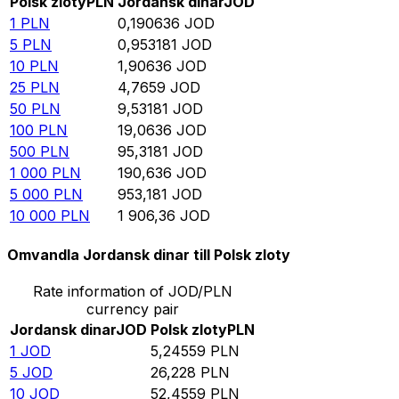
Polsk zloty
PLN
Jordansk dinar
JOD
1
PLN
0,190636
JOD
5
PLN
0,953181
JOD
10
PLN
1,90636
JOD
25
PLN
4,7659
JOD
50
PLN
9,53181
JOD
100
PLN
19,0636
JOD
500
PLN
95,3181
JOD
1 000
PLN
190,636
JOD
5 000
PLN
953,181
JOD
10 000
PLN
1 906,36
JOD
Omvandla Jordansk dinar till Polsk zloty
Rate information of JOD/PLN
currency pair
Jordansk dinar
JOD
Polsk zloty
PLN
1
JOD
5,24559
PLN
5
JOD
26,228
PLN
10
JOD
52,4559
PLN