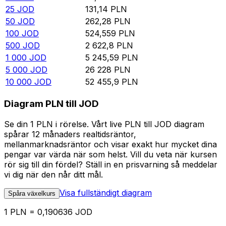
25
JOD
131,14
PLN
50
JOD
262,28
PLN
100
JOD
524,559
PLN
500
JOD
2 622,8
PLN
1 000
JOD
5 245,59
PLN
5 000
JOD
26 228
PLN
10 000
JOD
52 455,9
PLN
Diagram PLN till JOD
Se din 1 PLN i rörelse. Vårt live PLN till JOD diagram
spårar 12 månaders realtidsräntor,
mellanmarknadsräntor och visar exakt hur mycket dina
pengar var värda när som helst. Vill du veta när kursen
rör sig till din fördel? Ställ in en prisvarning så meddelar
vi dig när den når ditt mål.
Visa fullständigt diagram
Spåra växelkurs
1 PLN = 0,190636 JOD