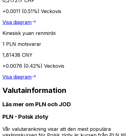
0,217217 CHF
+0.0011 (0.51%)
Veckovis
Visa diagram
Kinesisk yuan renminbi
1 PLN motsvarar
1,81438 CNY
+0.0076 (0.42%)
Veckovis
Visa diagram
Valutainformation
Läs mer om PLN och JOD
PLN
-
Polsk zloty
Vår valutarankning visar att den mest populära
växlingskursen för Polsk zloty är kursen från PLN till