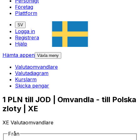
Personligt
Företag
Plattform
SV
Logga in
Registrera
Hjälp
Hämta appen
Växla meny
Valutaomvandlare
Valutadiagram
Kurslarm
Skicka pengar
1 PLN till JOD | Omvandla - till Polska
zloty | XE
XE Valutaomvandlare
Från