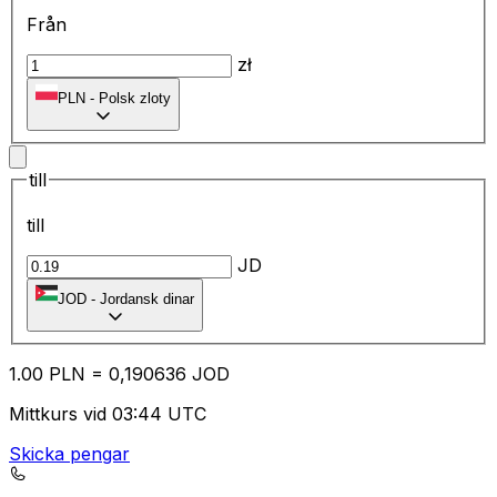
Från
zł
PLN
-
Polsk zloty
till
till
JD
JOD
-
Jordansk dinar
1.00
PLN
=
0,
190636
JOD
Mittkurs vid 03:44 UTC
Skicka pengar