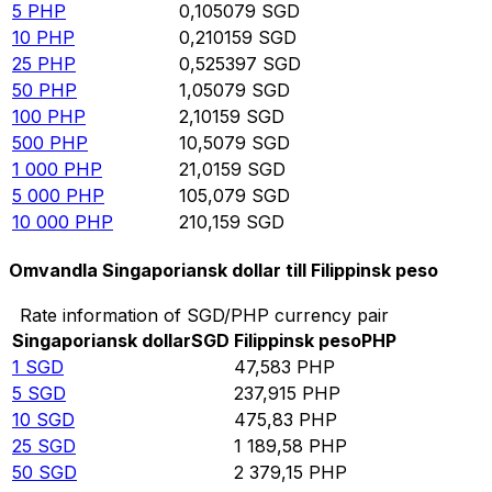
5
PHP
0,105079
SGD
10
PHP
0,210159
SGD
25
PHP
0,525397
SGD
50
PHP
1,05079
SGD
100
PHP
2,10159
SGD
500
PHP
10,5079
SGD
1 000
PHP
21,0159
SGD
5 000
PHP
105,079
SGD
10 000
PHP
210,159
SGD
Omvandla Singaporiansk dollar till Filippinsk peso
Rate information of SGD/PHP currency pair
Singaporiansk dollar
SGD
Filippinsk peso
PHP
1
SGD
47,583
PHP
5
SGD
237,915
PHP
10
SGD
475,83
PHP
25
SGD
1 189,58
PHP
50
SGD
2 379,15
PHP