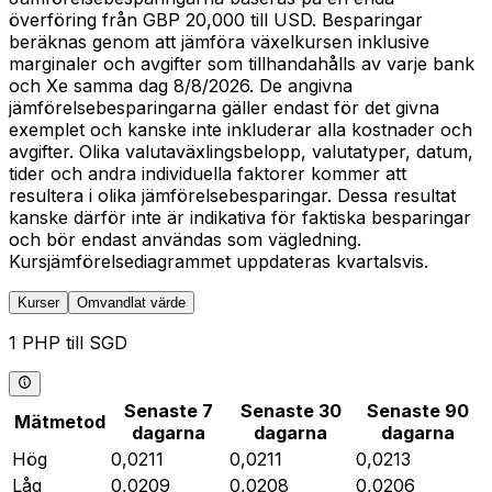
överföring från GBP 20,000 till USD. Besparingar
beräknas genom att jämföra växelkursen inklusive
marginaler och avgifter som tillhandahålls av varje bank
och Xe samma dag 8/8/2026. De angivna
jämförelsebesparingarna gäller endast för det givna
exemplet och kanske inte inkluderar alla kostnader och
avgifter. Olika valutaväxlingsbelopp, valutatyper, datum,
tider och andra individuella faktorer kommer att
resultera i olika jämförelsebesparingar. Dessa resultat
kanske därför inte är indikativa för faktiska besparingar
och bör endast användas som vägledning.
Kursjämförelsediagrammet uppdateras kvartalsvis.
Kurser
Omvandlat värde
1 PHP till SGD
Senaste 7
Senaste 30
Senaste 90
Mätmetod
dagarna
dagarna
dagarna
Hög
0,0211
0,0211
0,0213
Låg
0,0209
0,0208
0,0206