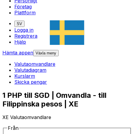
Personligt
Företag
Plattform
SV
Logga in
Registrera
Hjälp
Hämta appen
Växla meny
Valutaomvandlare
Valutadiagram
Kurslarm
Skicka pengar
1 PHP till SGD | Omvandla - till
Filippinska pesos | XE
XE Valutaomvandlare
Från