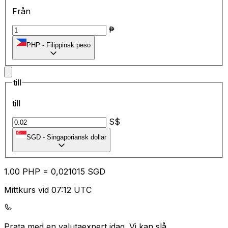
Från
₱
PHP
-
Filippinsk peso
till
till
S$
SGD
-
Singaporiansk dollar
1.00
PHP
=
0,
021015
SGD
Mittkurs vid 07:12 UTC
Prata med en valutaexpert idag.
Vi kan slå