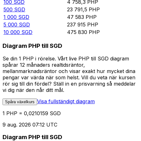
100
SGD
4 758,3
PHP
500
SGD
23 791,5
PHP
1 000
SGD
47 583
PHP
5 000
SGD
237 915
PHP
10 000
SGD
475 830
PHP
Diagram PHP till SGD
Se din 1 PHP i rörelse. Vårt live PHP till SGD diagram
spårar 12 månaders realtidsräntor,
mellanmarknadsräntor och visar exakt hur mycket dina
pengar var värda när som helst. Vill du veta när kursen
rör sig till din fördel? Ställ in en prisvarning så meddelar
vi dig när den når ditt mål.
Visa fullständigt diagram
Spåra växelkurs
1 PHP = 0,0210159 SGD
9 aug. 2026 07:12 UTC
Diagram PHP till SGD