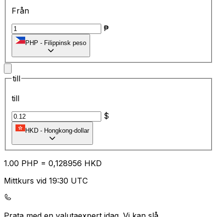
Från
₱
PHP
-
Filippinsk peso
till
till
$
HKD
-
Hongkong-dollar
1.00
PHP
=
0,
128956
HKD
Mittkurs vid 19:30 UTC
Prata med en valutaexpert idag.
Vi kan slå