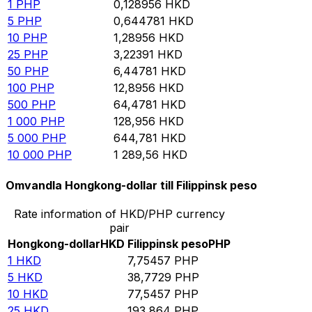
1
PHP
0,128956
HKD
5
PHP
0,644781
HKD
10
PHP
1,28956
HKD
25
PHP
3,22391
HKD
50
PHP
6,44781
HKD
100
PHP
12,8956
HKD
500
PHP
64,4781
HKD
1 000
PHP
128,956
HKD
5 000
PHP
644,781
HKD
10 000
PHP
1 289,56
HKD
Omvandla Hongkong-dollar till Filippinsk peso
Rate information of HKD/PHP currency
pair
Hongkong-dollar
HKD
Filippinsk peso
PHP
1
HKD
7,75457
PHP
5
HKD
38,7729
PHP
10
HKD
77,5457
PHP
25
HKD
193,864
PHP