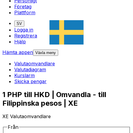
Personligt
Företag
Plattform
SV
Logga in
Registrera
Hjälp
Hämta appen
Växla meny
Valutaomvandlare
Valutadiagram
Kurslarm
Skicka pengar
1 PHP till HKD | Omvandla - till
Filippinska pesos | XE
XE Valutaomvandlare
Från