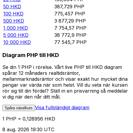
50
HKD
387,729
PHP
100
HKD
775,457
PHP
500
HKD
3 877,29
PHP
1 000
HKD
7 754,57
PHP
5 000
HKD
38 772,9
PHP
10 000
HKD
77 545,7
PHP
Diagram PHP till HKD
Se din 1 PHP i rörelse. Vårt live PHP till HKD diagram
spårar 12 månaders realtidsräntor,
mellanmarknadsräntor och visar exakt hur mycket dina
pengar var värda när som helst. Vill du veta när kursen
rör sig till din fördel? Ställ in en prisvarning så meddelar
vi dig när den når ditt mål.
Visa fullständigt diagram
Spåra växelkurs
1 PHP = 0,128956 HKD
8 aug. 2026 19:30 UTC