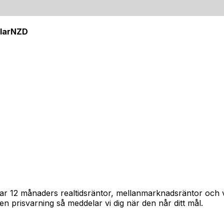
lar
NZD
pårar 12 månaders realtidsräntor, mellanmarknadsräntor och
in en prisvarning så meddelar vi dig när den når ditt mål.