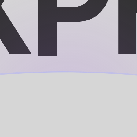
A-franc BEAC
EAC
XAF
ändsk dollar