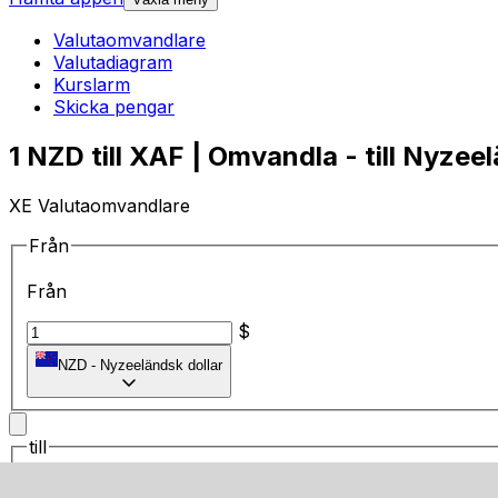
Valutaomvandlare
Valutadiagram
Kurslarm
Skicka pengar
1 NZD till XAF | Omvandla - till Nyzee
XE Valutaomvandlare
Från
Från
$
NZD
-
Nyzeeländsk dollar
till
till