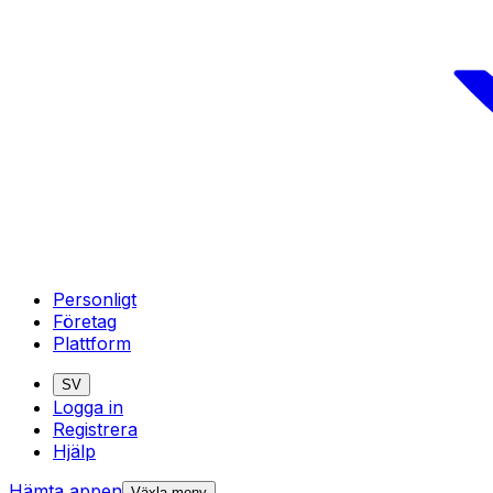
Personligt
Företag
Plattform
SV
Logga in
Registrera
Hjälp
Hämta appen
Växla meny