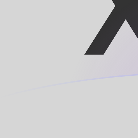
NZD till XAF valutakurser idag
Omvandla Nyzeeländsk dollar till Centralafrikansk CF
Rate information of NZD/XAF currency pair
Nyzeeländsk dollar
NZD
Centralafrikansk CFA-franc B
1
NZD
334,504
XAF
5
NZD
1 672,52
XAF
10
NZD
3 345,04
XAF
25
NZD
8 362,6
XAF
50
NZD
16 725,2
XAF
100
NZD
33 450,4
XAF
500
NZD
167 252
XAF
1 000
NZD
334 504
XAF
5 000
NZD
1 672 520
XAF
10 000
NZD
3 345 040
XAF
Omvandla Centralafrikansk CFA-franc BEAC till Nyzeel