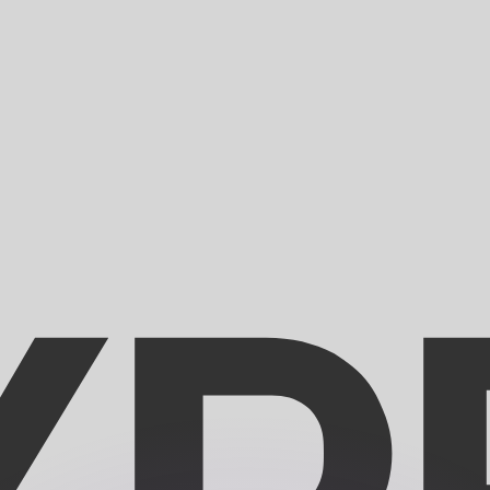
as kurser.
 görs endast i informationssyfte. Du kommer inte att få de