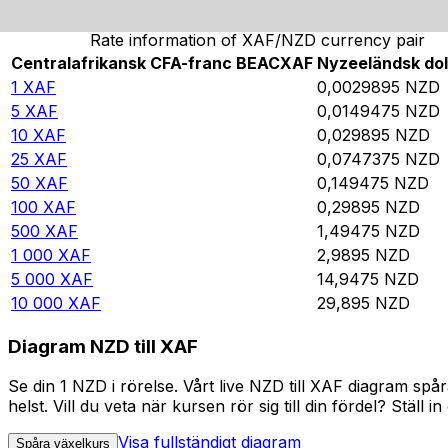
Rate information of XAF/NZD currency pair
Centralafrikansk CFA-franc BEAC
XAF
Nyzeeländsk dol
1
XAF
0,0029895
NZD
5
XAF
0,0149475
NZD
10
XAF
0,029895
NZD
25
XAF
0,0747375
NZD
50
XAF
0,149475
NZD
100
XAF
0,29895
NZD
500
XAF
1,49475
NZD
1 000
XAF
2,9895
NZD
5 000
XAF
14,9475
NZD
10 000
XAF
29,895
NZD
Diagram NZD till XAF
Se din 1 NZD i rörelse. Vårt live NZD till XAF diagram s
helst. Vill du veta när kursen rör sig till din fördel? Ställ 
Visa fullständigt diagram
Spåra växelkurs