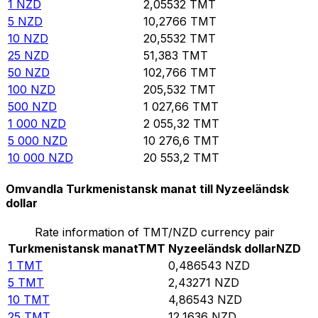
1
NZD
2,05532
TMT
5
NZD
10,2766
TMT
10
NZD
20,5532
TMT
25
NZD
51,383
TMT
50
NZD
102,766
TMT
100
NZD
205,532
TMT
500
NZD
1 027,66
TMT
1 000
NZD
2 055,32
TMT
5 000
NZD
10 276,6
TMT
10 000
NZD
20 553,2
TMT
Omvandla Turkmenistansk manat till Nyzeeländsk
dollar
Rate information of TMT/NZD currency pair
Turkmenistansk manat
TMT
Nyzeeländsk dollar
NZD
1
TMT
0,486543
NZD
5
TMT
2,43271
NZD
10
TMT
4,86543
NZD
25
TMT
12,1636
NZD