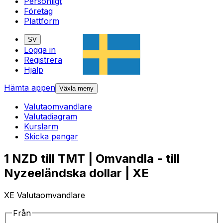
Personligt
Företag
Plattform
SV
Logga in
Registrera
Hjälp
Hämta appen
Växla meny
Valutaomvandlare
Valutadiagram
Kurslarm
Skicka pengar
1 NZD till TMT | Omvandla - till
Nyzeeländska dollar | XE
XE Valutaomvandlare
Från