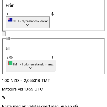
Från
$
NZD
-
Nyzeeländsk dollar
till
till
T
TMT
-
Turkmenistansk manat
1.00
NZD
=
2,
055318
TMT
Mittkurs vid 13:55 UTC
Prata med en valutaexpert idag.
Vi kan slå