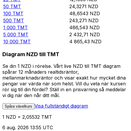
50
TMT
24,3271
NZD
100
TMT
48,6543
NZD
500
TMT
243,271
NZD
1 000
TMT
486,543
NZD
5 000
TMT
2 432,71
NZD
10 000
TMT
4 865,43
NZD
Diagram NZD till TMT
Se din 1 NZD i rörelse. Vårt live NZD till TMT diagram
spårar 12 månaders realtidsräntor,
mellanmarknadsräntor och visar exakt hur mycket dina
pengar var värda när som helst. Vill du veta när kursen
rör sig till din fördel? Ställ in en prisvarning så meddelar
vi dig när den når ditt mål.
Visa fullständigt diagram
Spåra växelkurs
1 NZD = 2,05532 TMT
6 aug. 2026 13:55 UTC