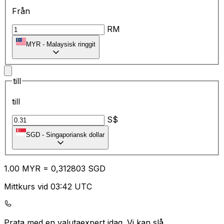
Från
RM
MYR
-
Malaysisk ringgit
till
till
S$
SGD
-
Singaporiansk dollar
1.00
MYR
=
0,
312803
SGD
Mittkurs vid 03:42 UTC
Prata med en valutaexpert idag.
Vi kan slå