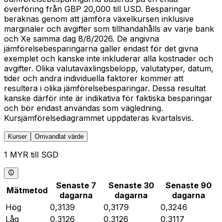
överföring från GBP 20,000 till USD. Besparingar
beräknas genom att jämföra växelkursen inklusive
marginaler och avgifter som tillhandahålls av varje bank
och Xe samma dag 8/8/2026. De angivna
jämförelsebesparingarna gäller endast för det givna
exemplet och kanske inte inkluderar alla kostnader och
avgifter. Olika valutaväxlingsbelopp, valutatyper, datum,
tider och andra individuella faktorer kommer att
resultera i olika jämförelsebesparingar. Dessa resultat
kanske därför inte är indikativa för faktiska besparingar
och bör endast användas som vägledning.
Kursjämförelsediagrammet uppdateras kvartalsvis.
Kurser
Omvandlat värde
1 MYR till SGD
Senaste 7
Senaste 30
Senaste 90
Mätmetod
dagarna
dagarna
dagarna
Hög
0,3139
0,3179
0,3246
Låg
0,3126
0,3126
0,3117