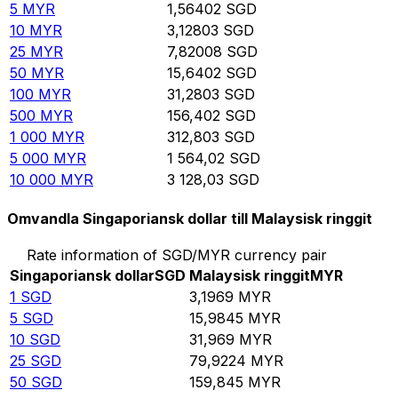
5
MYR
1,56402
SGD
10
MYR
3,12803
SGD
25
MYR
7,82008
SGD
50
MYR
15,6402
SGD
100
MYR
31,2803
SGD
500
MYR
156,402
SGD
1 000
MYR
312,803
SGD
5 000
MYR
1 564,02
SGD
10 000
MYR
3 128,03
SGD
Omvandla Singaporiansk dollar till Malaysisk ringgit
Rate information of SGD/MYR currency pair
Singaporiansk dollar
SGD
Malaysisk ringgit
MYR
1
SGD
3,1969
MYR
5
SGD
15,9845
MYR
10
SGD
31,969
MYR
25
SGD
79,9224
MYR
50
SGD
159,845
MYR