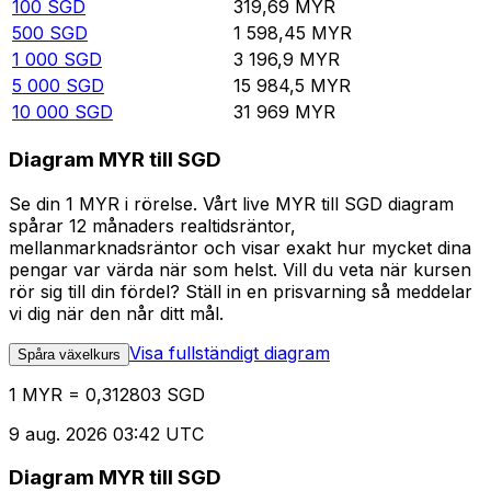
100
SGD
319,69
MYR
500
SGD
1 598,45
MYR
1 000
SGD
3 196,9
MYR
5 000
SGD
15 984,5
MYR
10 000
SGD
31 969
MYR
Diagram MYR till SGD
Se din 1 MYR i rörelse. Vårt live MYR till SGD diagram
spårar 12 månaders realtidsräntor,
mellanmarknadsräntor och visar exakt hur mycket dina
pengar var värda när som helst. Vill du veta när kursen
rör sig till din fördel? Ställ in en prisvarning så meddelar
vi dig när den når ditt mål.
Visa fullständigt diagram
Spåra växelkurs
1 MYR = 0,312803 SGD
9 aug. 2026 03:42 UTC
Diagram MYR till SGD