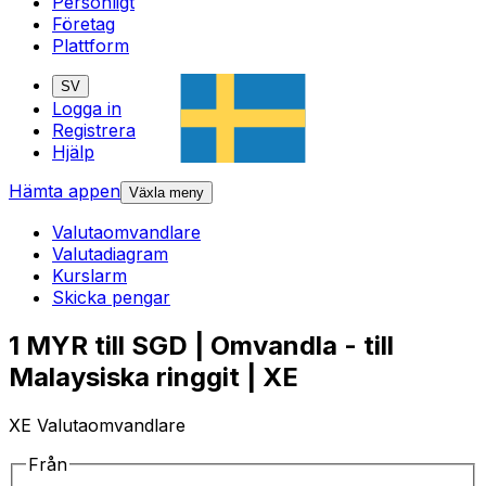
Personligt
Företag
Plattform
SV
Logga in
Registrera
Hjälp
Hämta appen
Växla meny
Valutaomvandlare
Valutadiagram
Kurslarm
Skicka pengar
1 MYR till SGD | Omvandla - till
Malaysiska ringgit | XE
XE Valutaomvandlare
Från