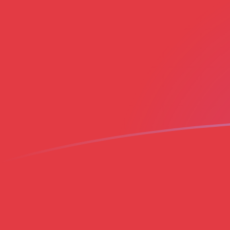
MYR till MAD valutakurser idag
Omvandla Malaysisk ringgit till Marockansk dirham
Rate information of MYR/MAD currency pair
Malaysisk ringgit
MYR
Marockansk dirham
MAD
1
MYR
2,27853
MAD
5
MYR
11,3927
MAD
10
MYR
22,7853
MAD
25
MYR
56,9633
MAD
50
MYR
113,927
MAD
100
MYR
227,853
MAD
500
MYR
1 139,27
MAD
1 000
MYR
2 278,53
MAD
5 000
MYR
11 392,7
MAD
10 000
MYR
22 785,3
MAD
Omvandla Marockansk dirham till Malaysisk ringgit