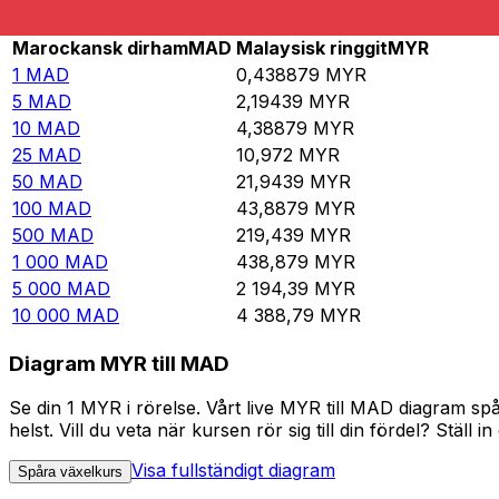
Rate information of MAD/MYR currency pair
Marockansk dirham
MAD
Malaysisk ringgit
MYR
1
MAD
0,438879
MYR
5
MAD
2,19439
MYR
10
MAD
4,38879
MYR
25
MAD
10,972
MYR
50
MAD
21,9439
MYR
100
MAD
43,8879
MYR
500
MAD
219,439
MYR
1 000
MAD
438,879
MYR
5 000
MAD
2 194,39
MYR
10 000
MAD
4 388,79
MYR
Diagram MYR till MAD
Se din 1 MYR i rörelse. Vårt live MYR till MAD diagram s
helst. Vill du veta när kursen rör sig till din fördel? Ställ 
Visa fullständigt diagram
Spåra växelkurs