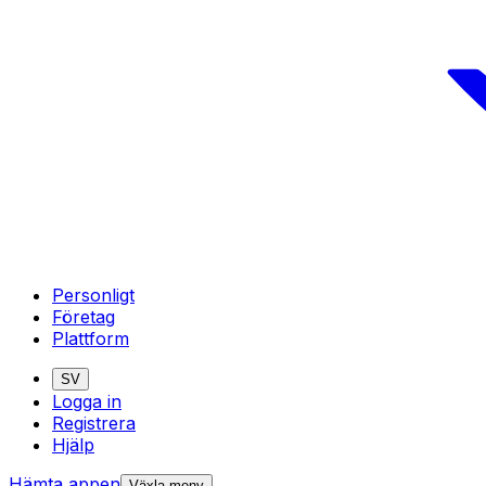
Personligt
Företag
Plattform
SV
Logga in
Registrera
Hjälp
Hämta appen
Växla meny