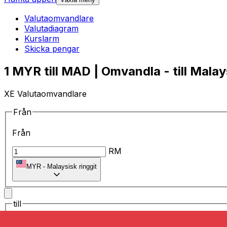
Valutaomvandlare
Valutadiagram
Kurslarm
Skicka pengar
1 MYR till MAD | Omvandla - till Malay
XE Valutaomvandlare
Från
Från
RM
MYR
-
Malaysisk ringgit
till
till