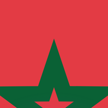
as kurser.
 görs endast i informationssyfte. Du kommer inte att få de