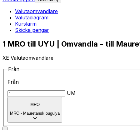
Valutaomvandlare
Valutadiagram
Kurslarm
Skicka pengar
1 MRO till UYU | Omvandla - till Maur
XE Valutaomvandlare
Från
Från
UM
MRO
MRO
-
Mauretansk ouguiya
till