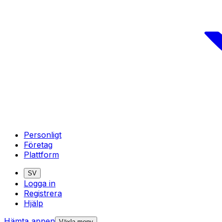
Personligt
Företag
Plattform
SV
Logga in
Registrera
Hjälp
Hämta appen
Växla meny