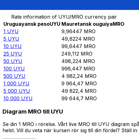
Omvandla Uruguayansk peso till Mauretansk ouguiya
Rate information of UYU/MRO currency pair
Uruguayansk peso
UYU
Mauretansk ouguiya
MRO
1
UYU
9,96447
MRO
5
UYU
49,8224
MRO
10
UYU
99,6447
MRO
25
UYU
249,112
MRO
50
UYU
498,224
MRO
100
UYU
996,447
MRO
500
UYU
4 982,24
MRO
1 000
UYU
9 964,47
MRO
5 000
UYU
49 822,4
MRO
10 000
UYU
99 644,7
MRO
Diagram MRO till UYU
Se din 1 MRO i rörelse. Vårt live MRO till UYU diagram s
helst. Vill du veta när kursen rör sig till din fördel? Ställ 