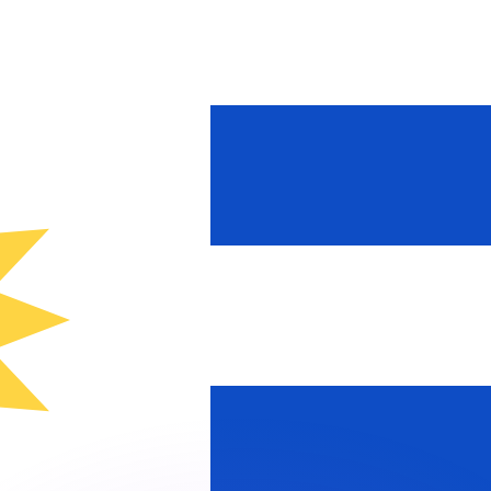
as kurser.
 görs endast i informationssyfte. Du kommer inte att få de