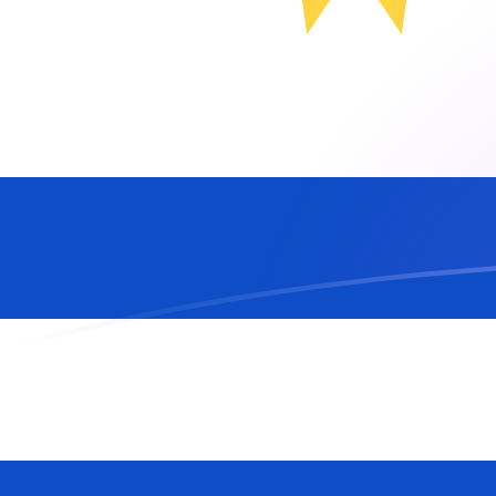
MRO till UYU valutakurser idag
Omvandla Mauretansk ouguiya till Uruguayansk peso
Rate information of MRO/UYU currency pair
Mauretansk ouguiya
MRO
Uruguayansk peso
UYU
1
MRO
0,100357
UYU
5
MRO
0,501783
UYU
10
MRO
1,00357
UYU
25
MRO
2,50891
UYU
50
MRO
5,01783
UYU
100
MRO
10,0357
UYU
500
MRO
50,1783
UYU
1 000
MRO
100,357
UYU
5 000
MRO
501,783
UYU
10 000
MRO
1 003,57
UYU