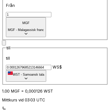
Från
MGF
MGF
-
Malagassisk franc
till
till
WS$
WST
-
Samoansk tala
1.00
MGF
=
0,
000126
WST
Mittkurs vid 03:03 UTC