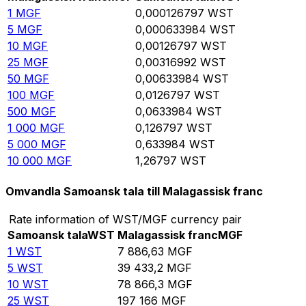
1
MGF
0,000126797
WST
5
MGF
0,000633984
WST
10
MGF
0,00126797
WST
25
MGF
0,00316992
WST
50
MGF
0,00633984
WST
100
MGF
0,0126797
WST
500
MGF
0,0633984
WST
1 000
MGF
0,126797
WST
5 000
MGF
0,633984
WST
10 000
MGF
1,26797
WST
Omvandla Samoansk tala till Malagassisk franc
Rate information of WST/MGF currency pair
Samoansk tala
WST
Malagassisk franc
MGF
1
WST
7 886,63
MGF
5
WST
39 433,2
MGF
10
WST
78 866,3
MGF
25
WST
197 166
MGF