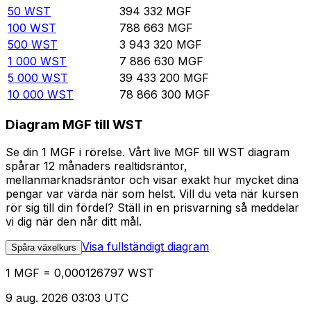
50
WST
394 332
MGF
100
WST
788 663
MGF
500
WST
3 943 320
MGF
1 000
WST
7 886 630
MGF
5 000
WST
39 433 200
MGF
10 000
WST
78 866 300
MGF
Diagram MGF till WST
Se din 1 MGF i rörelse. Vårt live MGF till WST diagram
spårar 12 månaders realtidsräntor,
mellanmarknadsräntor och visar exakt hur mycket dina
pengar var värda när som helst. Vill du veta när kursen
rör sig till din fördel? Ställ in en prisvarning så meddelar
vi dig när den når ditt mål.
Visa fullständigt diagram
Spåra växelkurs
1 MGF = 0,000126797 WST
9 aug. 2026 03:03 UTC