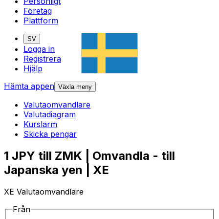
Personligt
Företag
Plattform
SV
Logga in
Registrera
Hjälp
Hämta appen
Växla meny
Valutaomvandlare
Valutadiagram
Kurslarm
Skicka pengar
1 JPY till ZMK | Omvandla - till
Japanska yen | XE
XE Valutaomvandlare
Från