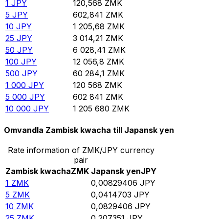
1
JPY
120,568
ZMK
5
JPY
602,841
ZMK
10
JPY
1 205,68
ZMK
25
JPY
3 014,21
ZMK
50
JPY
6 028,41
ZMK
100
JPY
12 056,8
ZMK
500
JPY
60 284,1
ZMK
1 000
JPY
120 568
ZMK
5 000
JPY
602 841
ZMK
10 000
JPY
1 205 680
ZMK
Omvandla Zambisk kwacha till Japansk yen
Rate information of ZMK/JPY currency
pair
Zambisk kwacha
ZMK
Japansk yen
JPY
1
ZMK
0,00829406
JPY
5
ZMK
0,0414703
JPY
10
ZMK
0,0829406
JPY
25
ZMK
0,207351
JPY