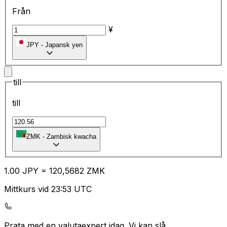
Från
¥
JPY
-
Japansk yen
till
till
ZMK
-
Zambisk kwacha
1.00
JPY
=
12
0,5682
ZMK
Mittkurs vid 23:53 UTC
Prata med en valutaexpert idag.
Vi kan slå