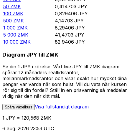
50
ZMK
0,414703
JPY
100
ZMK
0,829406
JPY
500
ZMK
4,14703
JPY
1 000
ZMK
8,29406
JPY
5 000
ZMK
41,4703
JPY
10 000
ZMK
82,9406
JPY
Diagram JPY till ZMK
Se din 1 JPY i rörelse. Vårt live JPY till ZMK diagram
spårar 12 månaders realtidsräntor,
mellanmarknadsräntor och visar exakt hur mycket dina
pengar var värda när som helst. Vill du veta när kursen
rör sig till din fördel? Ställ in en prisvarning så meddelar
vi dig när den når ditt mål.
Visa fullständigt diagram
Spåra växelkurs
1 JPY = 120,568 ZMK
6 aug. 2026 23:53 UTC