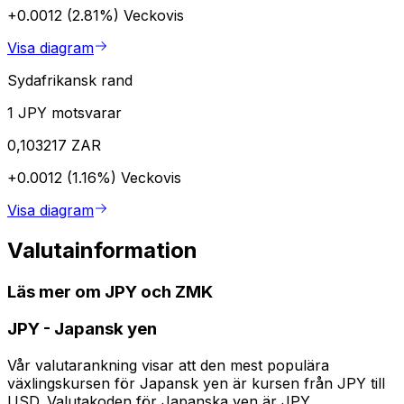
+0.0012 (2.81%)
Veckovis
Visa diagram
Sydafrikansk rand
1 JPY motsvarar
0,103217 ZAR
+0.0012 (1.16%)
Veckovis
Visa diagram
Valutainformation
Läs mer om JPY och ZMK
JPY
-
Japansk yen
Vår valutarankning visar att den mest populära
växlingskursen för Japansk yen är kursen från JPY till
USD. Valutakoden för Japanska yen är JPY.