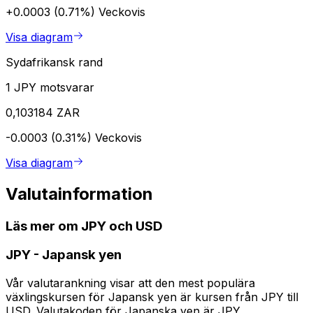
+0.0003 (0.71%)
Veckovis
Visa diagram
Sydafrikansk rand
1 JPY motsvarar
0,103184 ZAR
-0.0003 (0.31%)
Veckovis
Visa diagram
Valutainformation
Läs mer om JPY och USD
JPY
-
Japansk yen
Vår valutarankning visar att den mest populära
växlingskursen för Japansk yen är kursen från JPY till
USD. Valutakoden för Japanska yen är JPY.