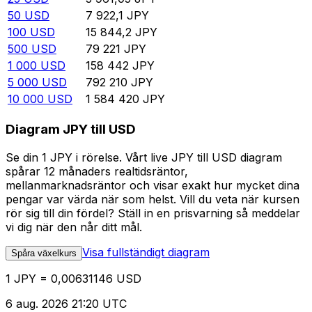
50
USD
7 922,1
JPY
100
USD
15 844,2
JPY
500
USD
79 221
JPY
1 000
USD
158 442
JPY
5 000
USD
792 210
JPY
10 000
USD
1 584 420
JPY
Diagram JPY till USD
Se din 1 JPY i rörelse. Vårt live JPY till USD diagram
spårar 12 månaders realtidsräntor,
mellanmarknadsräntor och visar exakt hur mycket dina
pengar var värda när som helst. Vill du veta när kursen
rör sig till din fördel? Ställ in en prisvarning så meddelar
vi dig när den når ditt mål.
Visa fullständigt diagram
Spåra växelkurs
1 JPY = 0,00631146 USD
6 aug. 2026 21:20 UTC