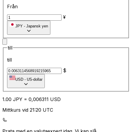
Från
¥
JPY
-
Japansk yen
till
till
$
USD
-
US-dollar
1.00
JPY
=
0,
006311
USD
Mittkurs vid 21:20 UTC
Prata med en valutaexpert idag.
Vi kan slå