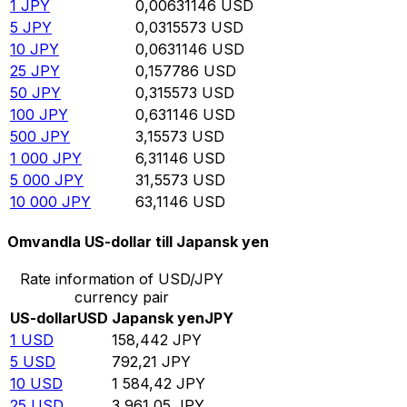
1
JPY
0,00631146
USD
5
JPY
0,0315573
USD
10
JPY
0,0631146
USD
25
JPY
0,157786
USD
50
JPY
0,315573
USD
100
JPY
0,631146
USD
500
JPY
3,15573
USD
1 000
JPY
6,31146
USD
5 000
JPY
31,5573
USD
10 000
JPY
63,1146
USD
Omvandla US-dollar till Japansk yen
Rate information of USD/JPY
currency pair
US-dollar
USD
Japansk yen
JPY
1
USD
158,442
JPY
5
USD
792,21
JPY
10
USD
1 584,42
JPY
25
USD
3 961,05
JPY