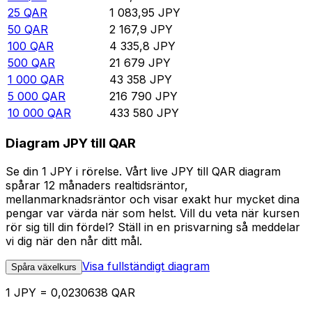
25
QAR
1 083,95
JPY
50
QAR
2 167,9
JPY
100
QAR
4 335,8
JPY
500
QAR
21 679
JPY
1 000
QAR
43 358
JPY
5 000
QAR
216 790
JPY
10 000
QAR
433 580
JPY
Diagram JPY till QAR
Se din 1 JPY i rörelse. Vårt live JPY till QAR diagram
spårar 12 månaders realtidsräntor,
mellanmarknadsräntor och visar exakt hur mycket dina
pengar var värda när som helst. Vill du veta när kursen
rör sig till din fördel? Ställ in en prisvarning så meddelar
vi dig när den når ditt mål.
Visa fullständigt diagram
Spåra växelkurs
1 JPY = 0,0230638 QAR