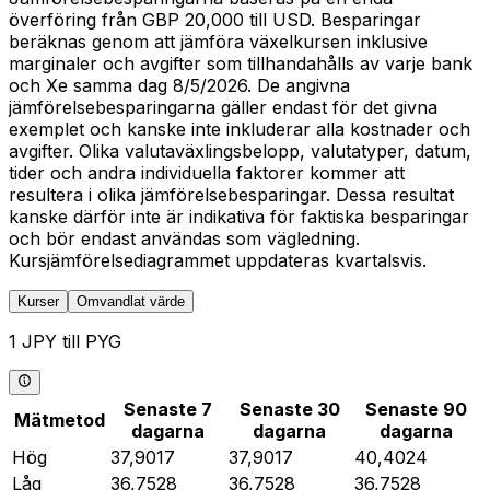
överföring från GBP 20,000 till USD. Besparingar
beräknas genom att jämföra växelkursen inklusive
marginaler och avgifter som tillhandahålls av varje bank
och Xe samma dag 8/5/2026. De angivna
jämförelsebesparingarna gäller endast för det givna
exemplet och kanske inte inkluderar alla kostnader och
avgifter. Olika valutaväxlingsbelopp, valutatyper, datum,
tider och andra individuella faktorer kommer att
resultera i olika jämförelsebesparingar. Dessa resultat
kanske därför inte är indikativa för faktiska besparingar
och bör endast användas som vägledning.
Kursjämförelsediagrammet uppdateras kvartalsvis.
Kurser
Omvandlat värde
1 JPY till PYG
Senaste 7
Senaste 30
Senaste 90
Mätmetod
dagarna
dagarna
dagarna
Hög
37,9017
37,9017
40,4024
Låg
36,7528
36,7528
36,7528