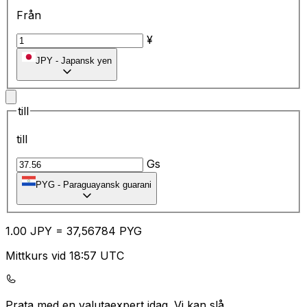
Från
¥
JPY
-
Japansk yen
till
till
Gs
PYG
-
Paraguayansk guarani
1.00
JPY
=
37
,56784
PYG
Mittkurs vid 18:57 UTC
Prata med en valutaexpert idag.
Vi kan slå