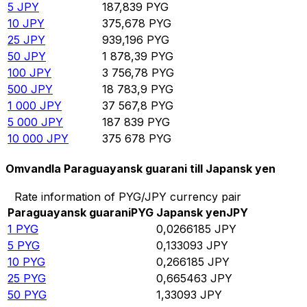
5
JPY
187,839
PYG
10
JPY
375,678
PYG
25
JPY
939,196
PYG
50
JPY
1 878,39
PYG
100
JPY
3 756,78
PYG
500
JPY
18 783,9
PYG
1 000
JPY
37 567,8
PYG
5 000
JPY
187 839
PYG
10 000
JPY
375 678
PYG
Omvandla Paraguayansk guarani till Japansk yen
Rate information of PYG/JPY currency pair
Paraguayansk guarani
PYG
Japansk yen
JPY
1
PYG
0,0266185
JPY
5
PYG
0,133093
JPY
10
PYG
0,266185
JPY
25
PYG
0,665463
JPY
50
PYG
1,33093
JPY