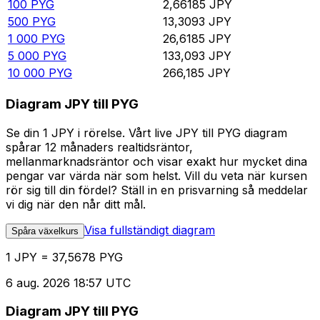
100
PYG
2,66185
JPY
500
PYG
13,3093
JPY
1 000
PYG
26,6185
JPY
5 000
PYG
133,093
JPY
10 000
PYG
266,185
JPY
Diagram JPY till PYG
Se din 1 JPY i rörelse. Vårt live JPY till PYG diagram
spårar 12 månaders realtidsräntor,
mellanmarknadsräntor och visar exakt hur mycket dina
pengar var värda när som helst. Vill du veta när kursen
rör sig till din fördel? Ställ in en prisvarning så meddelar
vi dig när den når ditt mål.
Visa fullständigt diagram
Spåra växelkurs
1 JPY = 37,5678 PYG
6 aug. 2026 18:57 UTC
Diagram JPY till PYG