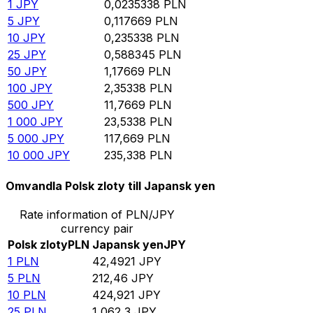
1
JPY
0,0235338
PLN
5
JPY
0,117669
PLN
10
JPY
0,235338
PLN
25
JPY
0,588345
PLN
50
JPY
1,17669
PLN
100
JPY
2,35338
PLN
500
JPY
11,7669
PLN
1 000
JPY
23,5338
PLN
5 000
JPY
117,669
PLN
10 000
JPY
235,338
PLN
Omvandla Polsk zloty till Japansk yen
Rate information of PLN/JPY
currency pair
Polsk zloty
PLN
Japansk yen
JPY
1
PLN
42,4921
JPY
5
PLN
212,46
JPY
10
PLN
424,921
JPY
25
PLN
1 062,3
JPY