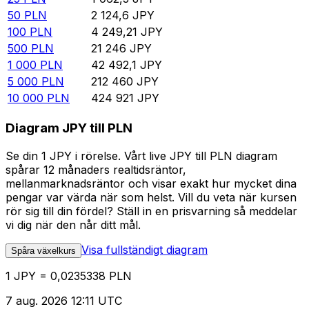
50
PLN
2 124,6
JPY
100
PLN
4 249,21
JPY
500
PLN
21 246
JPY
1 000
PLN
42 492,1
JPY
5 000
PLN
212 460
JPY
10 000
PLN
424 921
JPY
Diagram JPY till PLN
Se din 1 JPY i rörelse. Vårt live JPY till PLN diagram
spårar 12 månaders realtidsräntor,
mellanmarknadsräntor och visar exakt hur mycket dina
pengar var värda när som helst. Vill du veta när kursen
rör sig till din fördel? Ställ in en prisvarning så meddelar
vi dig när den når ditt mål.
Visa fullständigt diagram
Spåra växelkurs
1 JPY = 0,0235338 PLN
7 aug. 2026 12:11 UTC