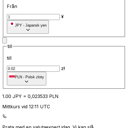
Från
¥
JPY
-
Japansk yen
till
till
zł
PLN
-
Polsk zloty
1.00
JPY
=
0,
023533
PLN
Mittkurs vid 12:11 UTC
Prata med en valutaexpert idag.
Vi kan slå