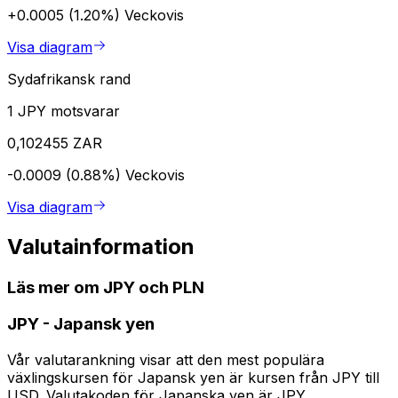
+0.0005 (1.20%)
Veckovis
Visa diagram
Sydafrikansk rand
1 JPY motsvarar
0,102455 ZAR
-0.0009 (0.88%)
Veckovis
Visa diagram
Valutainformation
Läs mer om JPY och PLN
JPY
-
Japansk yen
Vår valutarankning visar att den mest populära
växlingskursen för Japansk yen är kursen från JPY till
USD. Valutakoden för Japanska yen är JPY.