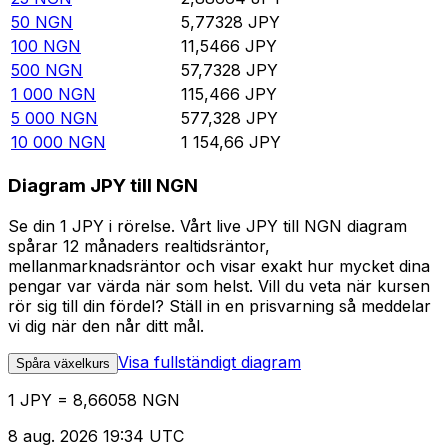
50
NGN
5,77328
JPY
100
NGN
11,5466
JPY
500
NGN
57,7328
JPY
1 000
NGN
115,466
JPY
5 000
NGN
577,328
JPY
10 000
NGN
1 154,66
JPY
Diagram JPY till NGN
Se din 1 JPY i rörelse. Vårt live JPY till NGN diagram
spårar 12 månaders realtidsräntor,
mellanmarknadsräntor och visar exakt hur mycket dina
pengar var värda när som helst. Vill du veta när kursen
rör sig till din fördel? Ställ in en prisvarning så meddelar
vi dig när den når ditt mål.
Visa fullständigt diagram
Spåra växelkurs
1 JPY = 8,66058 NGN
8 aug. 2026 19:34 UTC