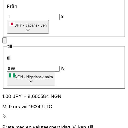
Från
¥
JPY
-
Japansk yen
till
till
₦
NGN
-
Nigeriansk naira
1.00
JPY
=
8,
660584
NGN
Mittkurs vid 19:34 UTC
Prata med en valutaexpert idag.
Vi kan slå