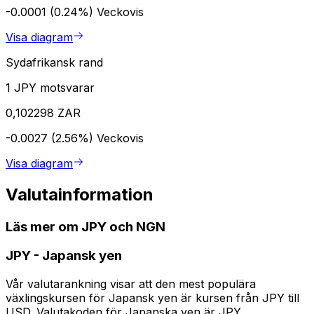
-0.0001 (0.24%)
Veckovis
Visa diagram
Sydafrikansk rand
1 JPY motsvarar
0,102298 ZAR
-0.0027 (2.56%)
Veckovis
Visa diagram
Valutainformation
Läs mer om JPY och NGN
JPY
-
Japansk yen
Vår valutarankning visar att den mest populära
växlingskursen för Japansk yen är kursen från JPY till
USD. Valutakoden för Japanska yen är JPY.