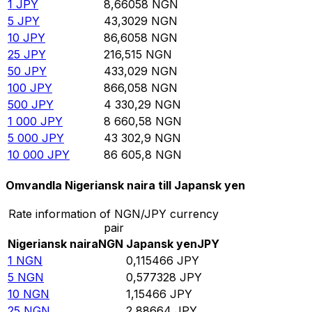
1
JPY
8,66058
NGN
5
JPY
43,3029
NGN
10
JPY
86,6058
NGN
25
JPY
216,515
NGN
50
JPY
433,029
NGN
100
JPY
866,058
NGN
500
JPY
4 330,29
NGN
1 000
JPY
8 660,58
NGN
5 000
JPY
43 302,9
NGN
10 000
JPY
86 605,8
NGN
Omvandla Nigeriansk naira till Japansk yen
Rate information of NGN/JPY currency
pair
Nigeriansk naira
NGN
Japansk yen
JPY
1
NGN
0,115466
JPY
5
NGN
0,577328
JPY
10
NGN
1,15466
JPY
25
NGN
2,88664
JPY