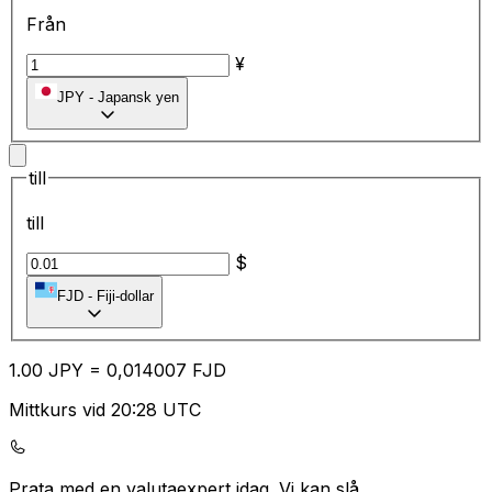
Från
¥
JPY
-
Japansk yen
till
till
$
FJD
-
Fiji-dollar
1.00
JPY
=
0,
014007
FJD
Mittkurs vid 20:28 UTC
Prata med en valutaexpert idag.
Vi kan slå