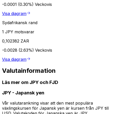
-0.0001 (0.30%)
Veckovis
Visa diagram
Sydafrikansk rand
1 JPY motsvarar
0,102382 ZAR
-0.0028 (2.63%)
Veckovis
Visa diagram
Valutainformation
Läs mer om JPY och FJD
JPY
-
Japansk yen
Vår valutarankning visar att den mest populära
växlingskursen för Japansk yen är kursen från JPY till
USD. Valutakoden för Japanska yen är JPY.