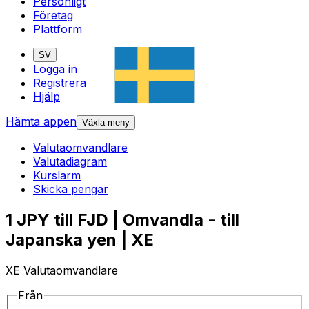
Personligt
Företag
Plattform
SV
Logga in
Registrera
Hjälp
Hämta appen
Växla meny
Valutaomvandlare
Valutadiagram
Kurslarm
Skicka pengar
1 JPY till FJD | Omvandla - till
Japanska yen | XE
XE Valutaomvandlare
Från