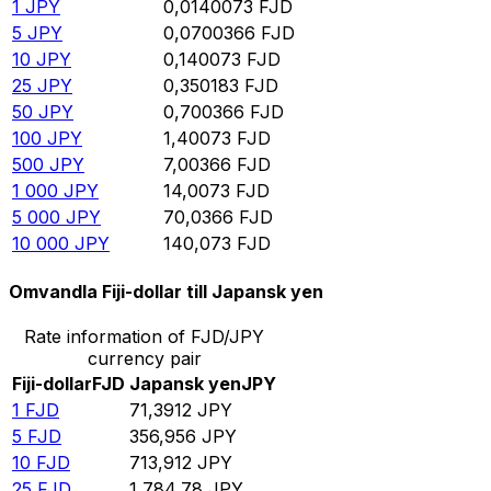
1
JPY
0,0140073
FJD
5
JPY
0,0700366
FJD
10
JPY
0,140073
FJD
25
JPY
0,350183
FJD
50
JPY
0,700366
FJD
100
JPY
1,40073
FJD
500
JPY
7,00366
FJD
1 000
JPY
14,0073
FJD
5 000
JPY
70,0366
FJD
10 000
JPY
140,073
FJD
Omvandla Fiji-dollar till Japansk yen
Rate information of FJD/JPY
currency pair
Fiji-dollar
FJD
Japansk yen
JPY
1
FJD
71,3912
JPY
5
FJD
356,956
JPY
10
FJD
713,912
JPY
25
FJD
1 784,78
JPY