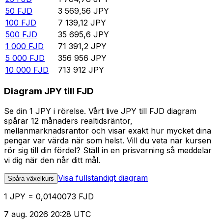
50
FJD
3 569,56
JPY
100
FJD
7 139,12
JPY
500
FJD
35 695,6
JPY
1 000
FJD
71 391,2
JPY
5 000
FJD
356 956
JPY
10 000
FJD
713 912
JPY
Diagram JPY till FJD
Se din 1 JPY i rörelse. Vårt live JPY till FJD diagram
spårar 12 månaders realtidsräntor,
mellanmarknadsräntor och visar exakt hur mycket dina
pengar var värda när som helst. Vill du veta när kursen
rör sig till din fördel? Ställ in en prisvarning så meddelar
vi dig när den når ditt mål.
Visa fullständigt diagram
Spåra växelkurs
1 JPY = 0,0140073 FJD
7 aug. 2026 20:28 UTC