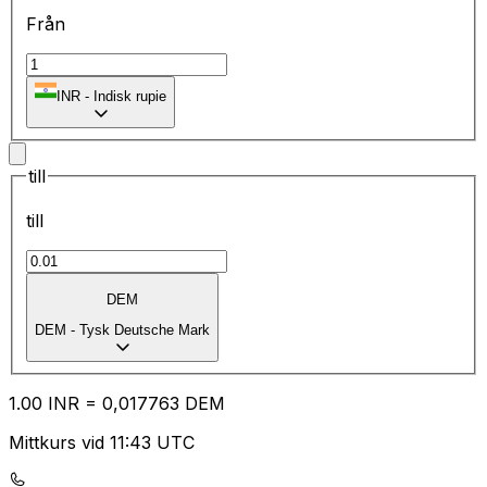
Från
₹
INR
-
Indisk rupie
till
till
DEM
DEM
-
Tysk Deutsche Mark
1.00
INR
=
0,
017763
DEM
Mittkurs vid 11:43 UTC