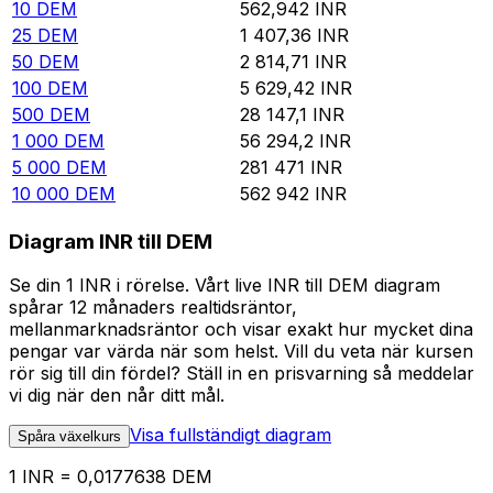
10
DEM
562,942
INR
25
DEM
1 407,36
INR
50
DEM
2 814,71
INR
100
DEM
5 629,42
INR
500
DEM
28 147,1
INR
1 000
DEM
56 294,2
INR
5 000
DEM
281 471
INR
10 000
DEM
562 942
INR
Diagram INR till DEM
Se din 1 INR i rörelse. Vårt live INR till DEM diagram
spårar 12 månaders realtidsräntor,
mellanmarknadsräntor och visar exakt hur mycket dina
pengar var värda när som helst. Vill du veta när kursen
rör sig till din fördel? Ställ in en prisvarning så meddelar
vi dig när den når ditt mål.
Visa fullständigt diagram
Spåra växelkurs
1 INR = 0,0177638 DEM