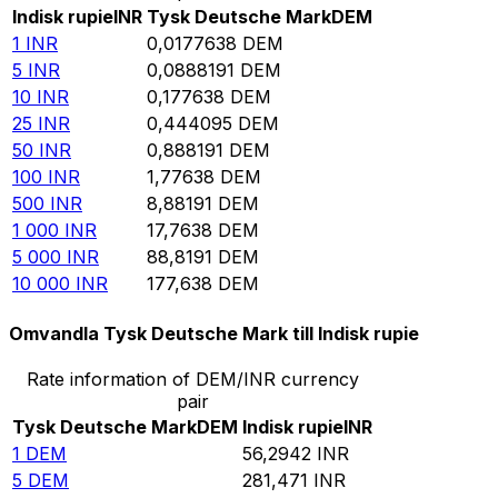
Indisk rupie
INR
Tysk Deutsche Mark
DEM
1
INR
0,0177638
DEM
5
INR
0,0888191
DEM
10
INR
0,177638
DEM
25
INR
0,444095
DEM
50
INR
0,888191
DEM
100
INR
1,77638
DEM
500
INR
8,88191
DEM
1 000
INR
17,7638
DEM
5 000
INR
88,8191
DEM
10 000
INR
177,638
DEM
Omvandla Tysk Deutsche Mark till Indisk rupie
Rate information of DEM/INR currency
pair
Tysk Deutsche Mark
DEM
Indisk rupie
INR
1
DEM
56,2942
INR
5
DEM
281,471
INR