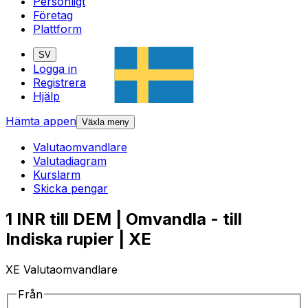
Personligt
Företag
Plattform
SV
Logga in
Registrera
Hjälp
Hämta appen
Växla meny
Valutaomvandlare
Valutadiagram
Kurslarm
Skicka pengar
1 INR till DEM | Omvandla - till
Indiska rupier | XE
XE Valutaomvandlare
Från