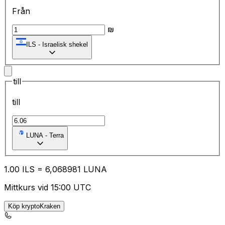
Från
₪
ILS
-
Israelisk shekel
till
till
LUNA
-
Terra
1.00
ILS
=
6,
068981
LUNA
Mittkurs vid 15:00 UTC
Köp kryptoKraken