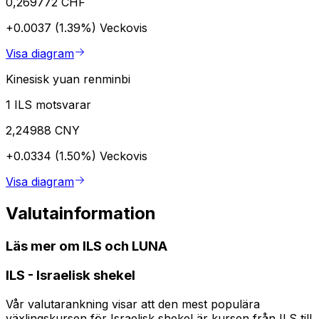
0,269772 CHF
+0.0037 (1.39%)
Veckovis
Visa diagram
Kinesisk yuan renminbi
1 ILS motsvarar
2,24988 CNY
+0.0334 (1.50%)
Veckovis
Visa diagram
Valutainformation
Läs mer om ILS och LUNA
ILS
-
Israelisk shekel
Vår valutarankning visar att den mest populära
växlingskursen för Israelisk shekel är kursen från ILS till