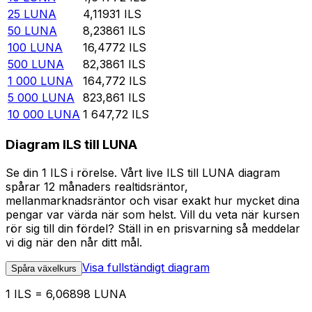
25
LUNA
4,11931
ILS
50
LUNA
8,23861
ILS
100
LUNA
16,4772
ILS
500
LUNA
82,3861
ILS
1 000
LUNA
164,772
ILS
5 000
LUNA
823,861
ILS
10 000
LUNA
1 647,72
ILS
Diagram ILS till LUNA
Se din 1 ILS i rörelse. Vårt live ILS till LUNA diagram
spårar 12 månaders realtidsräntor,
mellanmarknadsräntor och visar exakt hur mycket dina
pengar var värda när som helst. Vill du veta när kursen
rör sig till din fördel? Ställ in en prisvarning så meddelar
vi dig när den når ditt mål.
Visa fullständigt diagram
Spåra växelkurs
1 ILS = 6,06898 LUNA