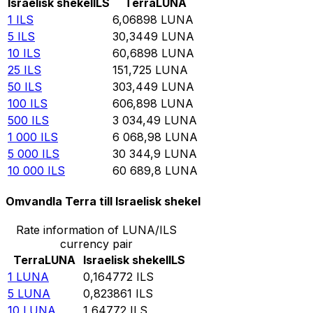
Israelisk shekel
ILS
Terra
LUNA
1
ILS
6,06898
LUNA
5
ILS
30,3449
LUNA
10
ILS
60,6898
LUNA
25
ILS
151,725
LUNA
50
ILS
303,449
LUNA
100
ILS
606,898
LUNA
500
ILS
3 034,49
LUNA
1 000
ILS
6 068,98
LUNA
5 000
ILS
30 344,9
LUNA
10 000
ILS
60 689,8
LUNA
Omvandla Terra till Israelisk shekel
Rate information of LUNA/ILS
currency pair
Terra
LUNA
Israelisk shekel
ILS
1
LUNA
0,164772
ILS
5
LUNA
0,823861
ILS
10
LUNA
1,64772
ILS