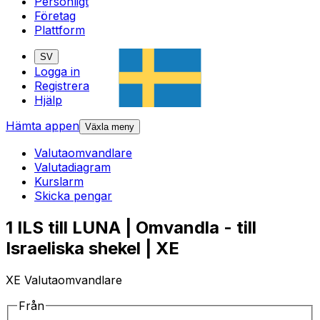
Personligt
Företag
Plattform
SV
Logga in
Registrera
Hjälp
Hämta appen
Växla meny
Valutaomvandlare
Valutadiagram
Kurslarm
Skicka pengar
1 ILS till LUNA | Omvandla - till
Israeliska shekel | XE
XE Valutaomvandlare
Från