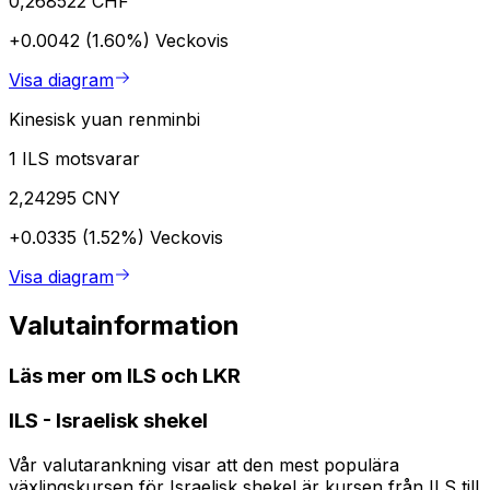
0,268522 CHF
+0.0042 (1.60%)
Veckovis
Visa diagram
Kinesisk yuan renminbi
1 ILS motsvarar
2,24295 CNY
+0.0335 (1.52%)
Veckovis
Visa diagram
Valutainformation
Läs mer om ILS och LKR
ILS
-
Israelisk shekel
Vår valutarankning visar att den mest populära
växlingskursen för Israelisk shekel är kursen från ILS till