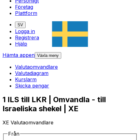
Personligt
Företag
Plattform
SV
Logga in
Registrera
Hjälp
Hämta appen
Växla meny
Valutaomvandlare
Valutadiagram
Kurslarm
Skicka pengar
1 ILS till LKR | Omvandla - till
Israeliska shekel | XE
XE Valutaomvandlare
Från