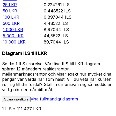
25
LKR
0,224261
ILS
50
LKR
0,448522
ILS
100
LKR
0,897044
ILS
500
LKR
4,48522
ILS
1 000
LKR
8,97044
ILS
5 000
LKR
44,8522
ILS
10 000
LKR
89,7044
ILS
Diagram ILS till LKR
Se din 1 ILS i rörelse. Vårt live ILS till LKR diagram
spårar 12 månaders realtidsräntor,
mellanmarknadsräntor och visar exakt hur mycket dina
pengar var värda när som helst. Vill du veta när kursen
rör sig till din fördel? Ställ in en prisvarning så meddelar
vi dig när den når ditt mål.
Visa fullständigt diagram
Spåra växelkurs
1 ILS = 111,477 LKR