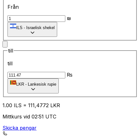
Från
₪
ILS
-
Israelisk shekel
till
till
₨
LKR
-
Lankesisk rupie
1.00
ILS
=
11
1,4772
LKR
Mittkurs vid 02:51 UTC
Skicka pengar