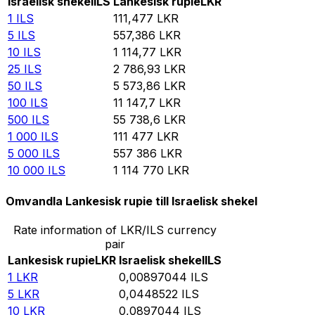
Israelisk shekel
ILS
Lankesisk rupie
LKR
1
ILS
111,477
LKR
5
ILS
557,386
LKR
10
ILS
1 114,77
LKR
25
ILS
2 786,93
LKR
50
ILS
5 573,86
LKR
100
ILS
11 147,7
LKR
500
ILS
55 738,6
LKR
1 000
ILS
111 477
LKR
5 000
ILS
557 386
LKR
10 000
ILS
1 114 770
LKR
Omvandla Lankesisk rupie till Israelisk shekel
Rate information of LKR/ILS currency
pair
Lankesisk rupie
LKR
Israelisk shekel
ILS
1
LKR
0,00897044
ILS
5
LKR
0,0448522
ILS
10
LKR
0,0897044
ILS