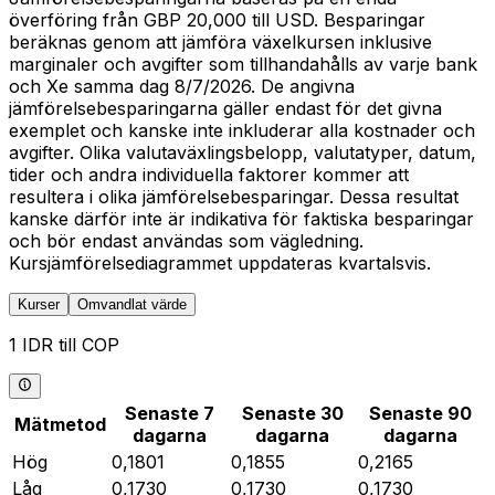
överföring från GBP 20,000 till USD. Besparingar
beräknas genom att jämföra växelkursen inklusive
marginaler och avgifter som tillhandahålls av varje bank
och Xe samma dag 8/7/2026. De angivna
jämförelsebesparingarna gäller endast för det givna
exemplet och kanske inte inkluderar alla kostnader och
avgifter. Olika valutaväxlingsbelopp, valutatyper, datum,
tider och andra individuella faktorer kommer att
resultera i olika jämförelsebesparingar. Dessa resultat
kanske därför inte är indikativa för faktiska besparingar
och bör endast användas som vägledning.
Kursjämförelsediagrammet uppdateras kvartalsvis.
Kurser
Omvandlat värde
1 IDR till COP
Senaste 7
Senaste 30
Senaste 90
Mätmetod
dagarna
dagarna
dagarna
Hög
0,1801
0,1855
0,2165
Låg
0,1730
0,1730
0,1730