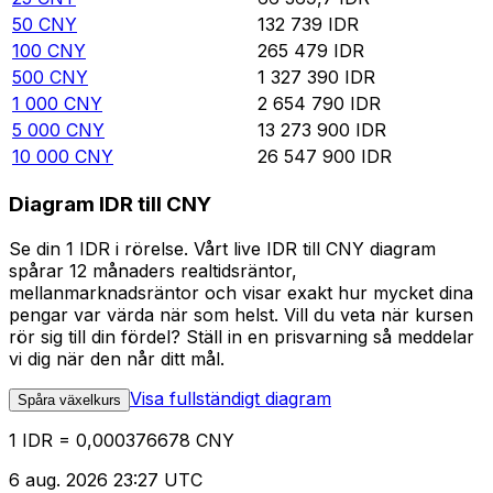
50
CNY
132 739
IDR
100
CNY
265 479
IDR
500
CNY
1 327 390
IDR
1 000
CNY
2 654 790
IDR
5 000
CNY
13 273 900
IDR
10 000
CNY
26 547 900
IDR
Diagram IDR till CNY
Se din 1 IDR i rörelse. Vårt live IDR till CNY diagram
spårar 12 månaders realtidsräntor,
mellanmarknadsräntor och visar exakt hur mycket dina
pengar var värda när som helst. Vill du veta när kursen
rör sig till din fördel? Ställ in en prisvarning så meddelar
vi dig när den når ditt mål.
Visa fullständigt diagram
Spåra växelkurs
1 IDR = 0,000376678 CNY
6 aug. 2026 23:27 UTC