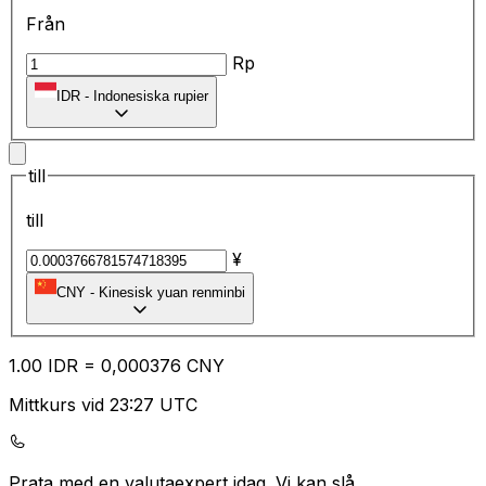
Från
Rp
IDR
-
Indonesiska rupier
till
till
¥
CNY
-
Kinesisk yuan renminbi
1.00
IDR
=
0,
000376
CNY
Mittkurs vid 23:27 UTC
Prata med en valutaexpert idag.
Vi kan slå