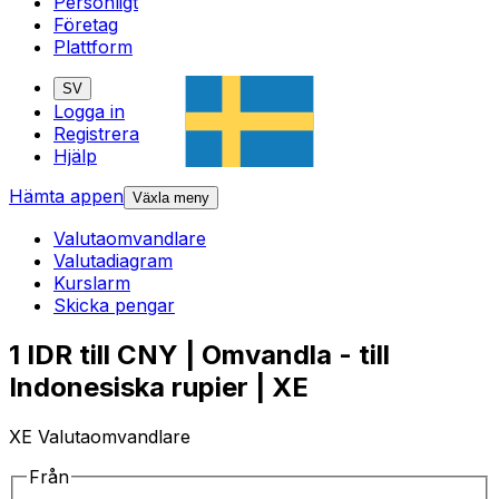
Personligt
Företag
Plattform
SV
Logga in
Registrera
Hjälp
Hämta appen
Växla meny
Valutaomvandlare
Valutadiagram
Kurslarm
Skicka pengar
1 IDR till CNY | Omvandla - till
Indonesiska rupier | XE
XE Valutaomvandlare
Från