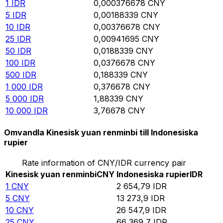
1
IDR
0,000376678
CNY
5
IDR
0,00188339
CNY
10
IDR
0,00376678
CNY
25
IDR
0,00941695
CNY
50
IDR
0,0188339
CNY
100
IDR
0,0376678
CNY
500
IDR
0,188339
CNY
1 000
IDR
0,376678
CNY
5 000
IDR
1,88339
CNY
10 000
IDR
3,76678
CNY
Omvandla Kinesisk yuan renminbi till Indonesiska
rupier
Rate information of CNY/IDR currency pair
Kinesisk yuan renminbi
CNY
Indonesiska rupier
IDR
1
CNY
2 654,79
IDR
5
CNY
13 273,9
IDR
10
CNY
26 547,9
IDR
25
CNY
66 369,7
IDR