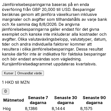
Jämförelsebesparingarna baseras på en enda
överföring från GBP 20,000 till USD. Besparingar
beräknas genom att jämföra växelkursen inklusive
marginaler och avgifter som tillhandahålls av varje bank
och Xe samma dag 8/8/2026. De angivna
jämförelsebesparingarna gäller endast för det givna
exemplet och kanske inte inkluderar alla kostnader och
avgifter. Olika valutaväxlingsbelopp, valutatyper, datum,
tider och andra individuella faktorer kommer att
resultera i olika jämförelsebesparingar. Dessa resultat
kanske därför inte är indikativa för faktiska besparingar
och bör endast användas som vägledning.
Kursjämförelsediagrammet uppdateras kvartalsvis.
Kurser
Omvandlat värde
1 HKD till MZN
Senaste 7
Senaste 30
Senaste 90
Mätmetod
dagarna
dagarna
dagarna
Hög
8,1386
8,1444
8,1575