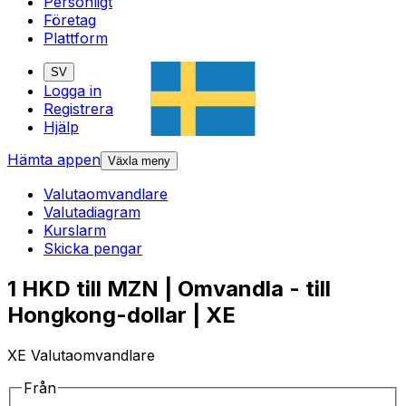
Personligt
Företag
Plattform
SV
Logga in
Registrera
Hjälp
Hämta appen
Växla meny
Valutaomvandlare
Valutadiagram
Kurslarm
Skicka pengar
1 HKD till MZN | Omvandla - till
Hongkong-dollar | XE
XE Valutaomvandlare
Från