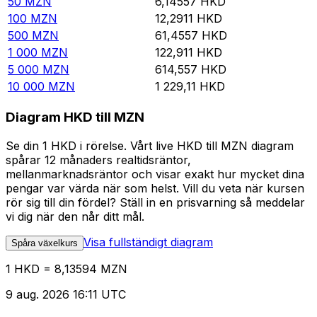
50
MZN
6,14557
HKD
100
MZN
12,2911
HKD
500
MZN
61,4557
HKD
1 000
MZN
122,911
HKD
5 000
MZN
614,557
HKD
10 000
MZN
1 229,11
HKD
Diagram HKD till MZN
Se din 1 HKD i rörelse. Vårt live HKD till MZN diagram
spårar 12 månaders realtidsräntor,
mellanmarknadsräntor och visar exakt hur mycket dina
pengar var värda när som helst. Vill du veta när kursen
rör sig till din fördel? Ställ in en prisvarning så meddelar
vi dig när den når ditt mål.
Visa fullständigt diagram
Spåra växelkurs
1 HKD = 8,13594 MZN
9 aug. 2026 16:11 UTC