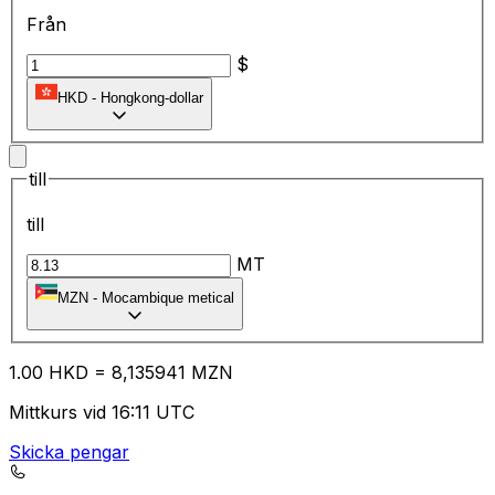
Från
$
HKD
-
Hongkong-dollar
till
till
MT
MZN
-
Mocambique metical
1.00
HKD
=
8,
135941
MZN
Mittkurs vid 16:11 UTC
Skicka pengar