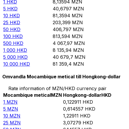
1
HKD
8,13594
MZN
5
HKD
40,6797
MZN
10
HKD
81,3594
MZN
25
HKD
203,399
MZN
50
HKD
406,797
MZN
100
HKD
813,594
MZN
500
HKD
4 067,97
MZN
1 000
HKD
8 135,94
MZN
5 000
HKD
40 679,7
MZN
10 000
HKD
81 359,4
MZN
Omvandla Mocambique metical till Hongkong-dollar
Rate information of MZN/HKD currency pair
Mocambique metical
MZN
Hongkong-dollar
HKD
1
MZN
0,122911
HKD
5
MZN
0,614557
HKD
10
MZN
1,22911
HKD
25
MZN
3,07279
HKD