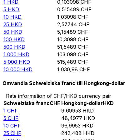
1
HKD
0,103098
CHF
5
HKD
0,515489
CHF
10
HKD
1,03098
CHF
25
HKD
2,57744
CHF
50
HKD
5,15489
CHF
100
HKD
10,3098
CHF
500
HKD
51,5489
CHF
1 000
HKD
103,098
CHF
5 000
HKD
515,489
CHF
10 000
HKD
1 030,98
CHF
Omvandla Schweiziska franc till Hongkong-dollar
Rate information of CHF/HKD currency pair
Schweiziska franc
CHF
Hongkong-dollar
HKD
1
CHF
9,69953
HKD
5
CHF
48,4977
HKD
10
CHF
96,9953
HKD
25
CHF
242,488
HKD