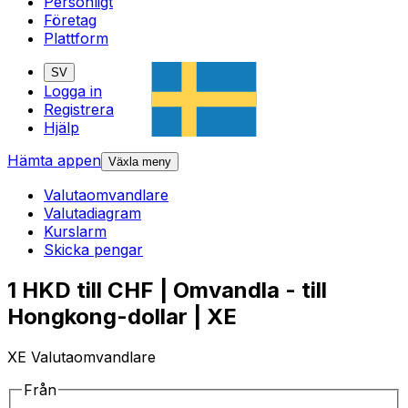
Personligt
Företag
Plattform
SV
Logga in
Registrera
Hjälp
Hämta appen
Växla meny
Valutaomvandlare
Valutadiagram
Kurslarm
Skicka pengar
1 HKD till CHF | Omvandla - till
Hongkong-dollar | XE
XE Valutaomvandlare
Från