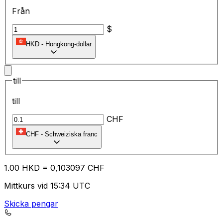
Från
$
HKD
-
Hongkong-dollar
till
till
CHF
CHF
-
Schweiziska franc
1.00
HKD
=
0,
103097
CHF
Mittkurs vid 15:34 UTC
Skicka pengar