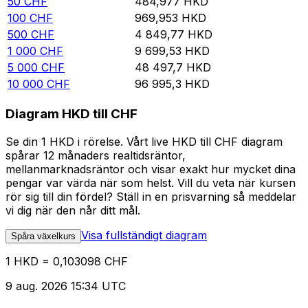
50
CHF
484,977
HKD
100
CHF
969,953
HKD
500
CHF
4 849,77
HKD
1 000
CHF
9 699,53
HKD
5 000
CHF
48 497,7
HKD
10 000
CHF
96 995,3
HKD
Diagram HKD till CHF
Se din 1 HKD i rörelse. Vårt live HKD till CHF diagram
spårar 12 månaders realtidsräntor,
mellanmarknadsräntor och visar exakt hur mycket dina
pengar var värda när som helst. Vill du veta när kursen
rör sig till din fördel? Ställ in en prisvarning så meddelar
vi dig när den når ditt mål.
Visa fullständigt diagram
Spåra växelkurs
1 HKD = 0,103098 CHF
9 aug. 2026 15:34 UTC