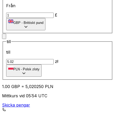
Från
£
GBP
-
Brittiskt pund
till
till
zł
PLN
-
Polsk zloty
1.00
GBP
=
5,
020250
PLN
Mittkurs vid 05:54 UTC
Skicka pengar