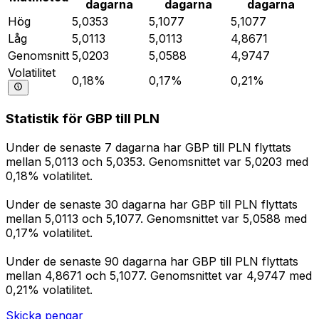
dagarna
dagarna
dagarna
Hög
5,0353
5,1077
5,1077
Låg
5,0113
5,0113
4,8671
Genomsnitt
5,0203
5,0588
4,9747
Volatilitet
0,18%
0,17%
0,21%
Statistik för GBP till PLN
Under de senaste 7 dagarna har GBP till PLN flyttats
mellan 5,0113 och 5,0353. Genomsnittet var 5,0203 med
0,18% volatilitet.
Under de senaste 30 dagarna har GBP till PLN flyttats
mellan 5,0113 och 5,1077. Genomsnittet var 5,0588 med
0,17% volatilitet.
Under de senaste 90 dagarna har GBP till PLN flyttats
mellan 4,8671 och 5,1077. Genomsnittet var 4,9747 med
0,21% volatilitet.
Skicka pengar