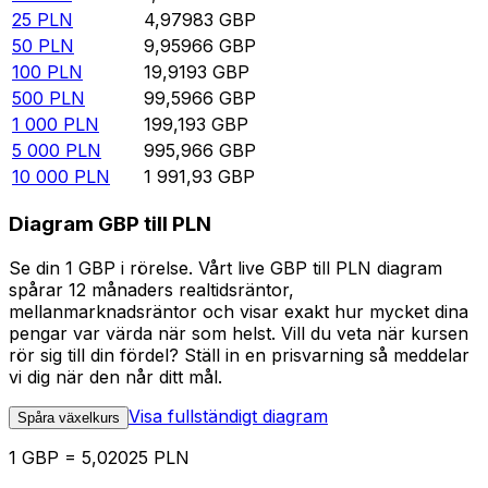
25
PLN
4,97983
GBP
50
PLN
9,95966
GBP
100
PLN
19,9193
GBP
500
PLN
99,5966
GBP
1 000
PLN
199,193
GBP
5 000
PLN
995,966
GBP
10 000
PLN
1 991,93
GBP
Diagram GBP till PLN
Se din 1 GBP i rörelse. Vårt live GBP till PLN diagram
spårar 12 månaders realtidsräntor,
mellanmarknadsräntor och visar exakt hur mycket dina
pengar var värda när som helst. Vill du veta när kursen
rör sig till din fördel? Ställ in en prisvarning så meddelar
vi dig när den når ditt mål.
Visa fullständigt diagram
Spåra växelkurs
1 GBP = 5,02025 PLN