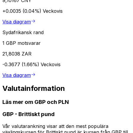
9,10167 CNY
+0.0035 (0.04%)
Veckovis
Visa diagram
Sydafrikansk rand
1 GBP motsvarar
21,8038 ZAR
-0.3677 (1.66%)
Veckovis
Visa diagram
Valutainformation
Läs mer om GBP och PLN
GBP
-
Brittiskt pund
Vår valutarankning visar att den mest populära
växlingskursen för Brittiskt pund är kursen från GBP till