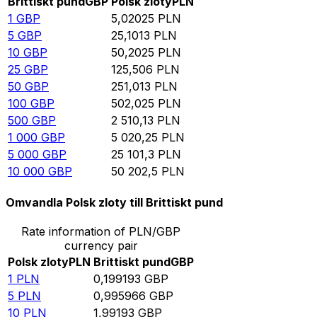
Brittiskt pund
GBP
Polsk zloty
PLN
1
GBP
5,02025
PLN
5
GBP
25,1013
PLN
10
GBP
50,2025
PLN
25
GBP
125,506
PLN
50
GBP
251,013
PLN
100
GBP
502,025
PLN
500
GBP
2 510,13
PLN
1 000
GBP
5 020,25
PLN
5 000
GBP
25 101,3
PLN
10 000
GBP
50 202,5
PLN
Omvandla Polsk zloty till Brittiskt pund
Rate information of PLN/GBP
currency pair
Polsk zloty
PLN
Brittiskt pund
GBP
1
PLN
0,199193
GBP
5
PLN
0,995966
GBP
10
PLN
1,99193
GBP