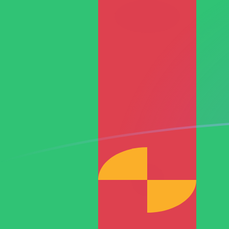
EUR till TMT valutakurser idag
Omvandla Euro till Turkmenistansk manat
Rate information of EUR/TMT currency
pair
Euro
EUR
Turkmenistansk manat
TMT
1
EUR
3,95754
TMT
5
EUR
19,7877
TMT
10
EUR
39,5754
TMT
25
EUR
98,9385
TMT
50
EUR
197,877
TMT
100
EUR
395,754
TMT
500
EUR
1 978,77
TMT
1 000
EUR
3 957,54
TMT
5 000
EUR
19 787,7
TMT
10 000
EUR
39 575,4
TMT
Omvandla Turkmenistansk manat till Euro