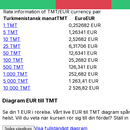
Rate information of TMT/EUR currency pair
Turkmenistansk manat
TMT
Euro
EUR
1
TMT
0,252682
EUR
5
TMT
1,26341
EUR
10
TMT
2,52682
EUR
25
TMT
6,31706
EUR
50
TMT
12,6341
EUR
100
TMT
25,2682
EUR
500
TMT
126,341
EUR
1 000
TMT
252,682
EUR
5 000
TMT
1 263,41
EUR
10 000
TMT
2 526,82
EUR
Diagram EUR till TMT
Se din 1 EUR i rörelse. Vårt live EUR till TMT diagram s
helst. Vill du veta när kursen rör sig till din fördel? Ställ 
Visa fullständigt diagram
Spåra växelkurs