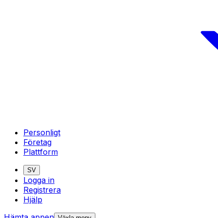
Personligt
Företag
Plattform
SV
Logga in
Registrera
Hjälp
Hämta appen
Växla meny