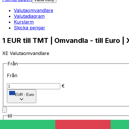
Valutaomvandlare
Valutadiagram
Kurslarm
Skicka pengar
1 EUR till TMT | Omvandla - till Euro |
XE Valutaomvandlare
Från
Från
€
EUR
-
Euro
till
till