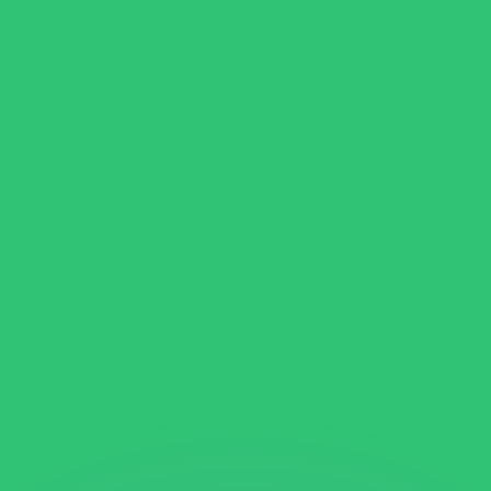
as kurser.
 görs endast i informationssyfte. Du kommer inte att få de