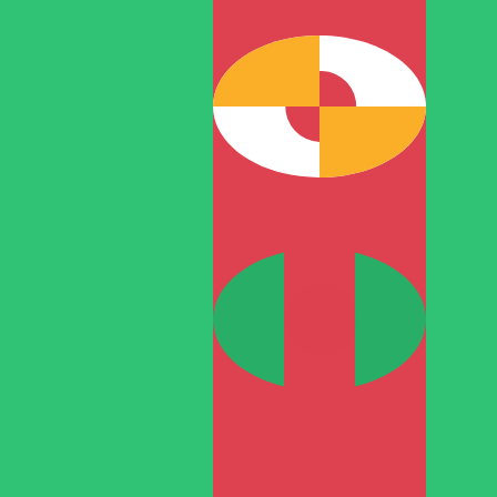
T
TMT
-
Turkmenistansk manat
1.00
EUR
=
3,
957539
TMT
Mittkurs vid 07:02 UTC
Prata med en valutaexpert idag.
Vi kan slå konkurrentern
Boka ett samtal
Vi använder mid-market-kursen för vår omvandlare. Det
Visste du att du kan skicka pengar utomlands med Xe?
Anmäl dig idag