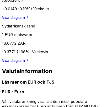
7,80028 CNY
+0.0149 (0.19%)
Veckovis
Visa diagram
Sydafrikansk rand
1 EUR motsvarar
18,6772 ZAR
-0.3771 (1.98%)
Veckovis
Visa diagram
Valutainformation
Läs mer om EUR och TJS
EUR
-
Euro
Vår valutarankning visar att den mest populära
växlingskursen för Euro är kursen från EUR till USD.