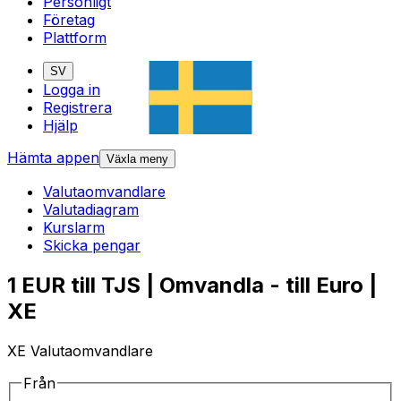
Personligt
Företag
Plattform
SV
Logga in
Registrera
Hjälp
Hämta appen
Växla meny
Valutaomvandlare
Valutadiagram
Kurslarm
Skicka pengar
1 EUR till TJS | Omvandla - till Euro |
XE
XE Valutaomvandlare
Från