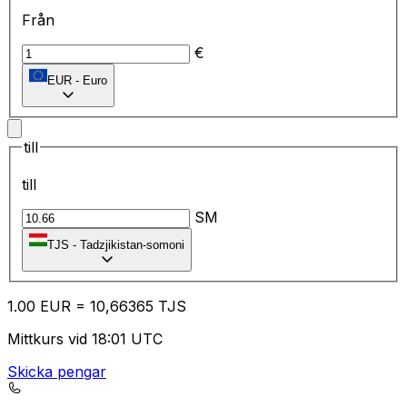
Från
€
EUR
-
Euro
till
till
SM
TJS
-
Tadzjikistan-somoni
1.00
EUR
=
10
,66365
TJS
Mittkurs vid 18:01 UTC
Skicka pengar