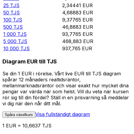
25
TJS
2,34441
EUR
50
TJS
4,68883
EUR
100
TJS
9,37765
EUR
500
TJS
46,8883
EUR
1 000
TJS
93,7765
EUR
5 000
TJS
468,883
EUR
10 000
TJS
937,765
EUR
Diagram EUR till TJS
Se din 1 EUR i rörelse. Vårt live EUR till TJS diagram
spårar 12 månaders realtidsräntor,
mellanmarknadsräntor och visar exakt hur mycket dina
pengar var värda när som helst. Vill du veta när kursen
rör sig till din fördel? Ställ in en prisvarning så meddelar
vi dig när den når ditt mål.
Visa fullständigt diagram
Spåra växelkurs
1 EUR = 10,6637 TJS