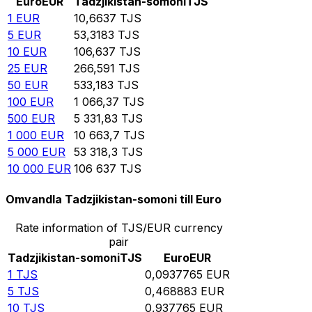
Euro
EUR
Tadzjikistan-somoni
TJS
1
EUR
10,6637
TJS
5
EUR
53,3183
TJS
10
EUR
106,637
TJS
25
EUR
266,591
TJS
50
EUR
533,183
TJS
100
EUR
1 066,37
TJS
500
EUR
5 331,83
TJS
1 000
EUR
10 663,7
TJS
5 000
EUR
53 318,3
TJS
10 000
EUR
106 637
TJS
Omvandla Tadzjikistan-somoni till Euro
Rate information of TJS/EUR currency
pair
Tadzjikistan-somoni
TJS
Euro
EUR
1
TJS
0,0937765
EUR
5
TJS
0,468883
EUR
10
TJS
0,937765
EUR