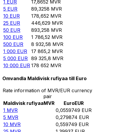
1
EUR
17,8652
MVR
5
EUR
89,3258
MVR
10
EUR
178,652
MVR
25
EUR
446,629
MVR
50
EUR
893,258
MVR
100
EUR
1 786,52
MVR
500
EUR
8 932,58
MVR
1 000
EUR
17 865,2
MVR
5 000
EUR
89 325,8
MVR
10 000
EUR
178 652
MVR
Omvandla Maldivisk rufiyaa till Euro
Rate information of MVR/EUR currency
pair
Maldivisk rufiyaa
MVR
Euro
EUR
1
MVR
0,0559749
EUR
5
MVR
0,279874
EUR
10
MVR
0,559749
EUR
25
MVR
1,39937
EUR