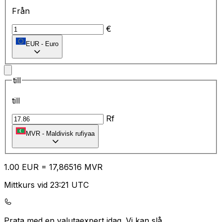
Från
€
EUR
-
Euro
till
till
Rf
MVR
-
Maldivisk rufiyaa
1.00
EUR
=
17
,86516
MVR
Mittkurs vid 23:21 UTC
Prata med en valutaexpert idag.
Vi kan slå