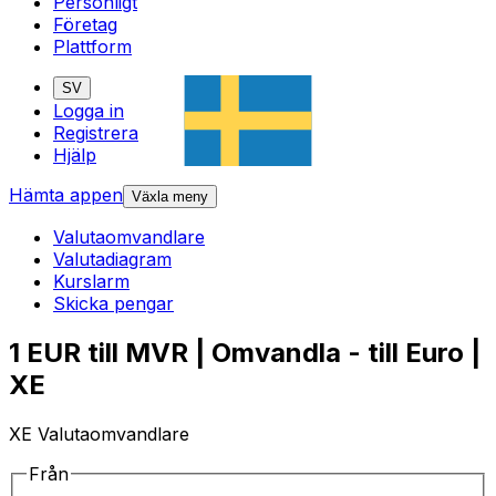
Personligt
Företag
Plattform
SV
Logga in
Registrera
Hjälp
Hämta appen
Växla meny
Valutaomvandlare
Valutadiagram
Kurslarm
Skicka pengar
1 EUR till MVR | Omvandla - till Euro |
XE
XE Valutaomvandlare
Från