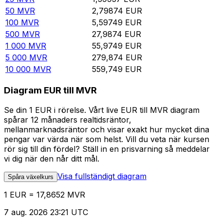
50
MVR
2,79874
EUR
100
MVR
5,59749
EUR
500
MVR
27,9874
EUR
1 000
MVR
55,9749
EUR
5 000
MVR
279,874
EUR
10 000
MVR
559,749
EUR
Diagram EUR till MVR
Se din 1 EUR i rörelse. Vårt live EUR till MVR diagram
spårar 12 månaders realtidsräntor,
mellanmarknadsräntor och visar exakt hur mycket dina
pengar var värda när som helst. Vill du veta när kursen
rör sig till din fördel? Ställ in en prisvarning så meddelar
vi dig när den når ditt mål.
Visa fullständigt diagram
Spåra växelkurs
1 EUR = 17,8652 MVR
7 aug. 2026 23:21 UTC