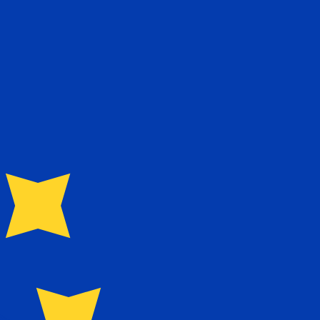
nna kurs när du skickar pengar.
Se sändkurserna.