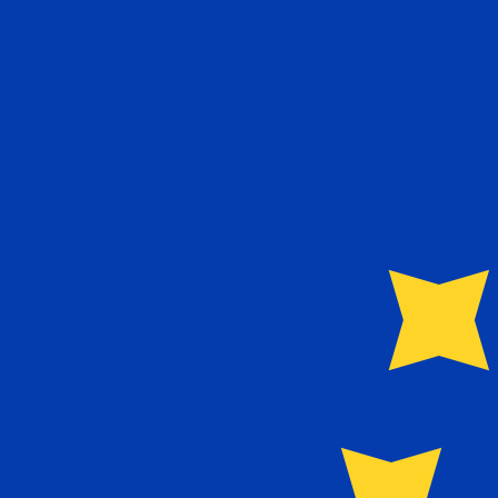
MGF
MGF
-
Malagassisk franc
1.00
EUR
=
24
MGF
Mittkurs vid 11:41 UTC
Prata med en valutaexpert idag.
Vi kan slå konkurrentern
Boka ett samtal
Vi använder mid-market-kursen för vår omvandlare. Det
Visste du att du kan skicka pengar utomlands med Xe?
Anmäl dig idag