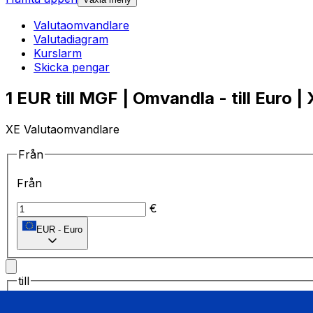
Valutaomvandlare
Valutadiagram
Kurslarm
Skicka pengar
1 EUR till MGF | Omvandla - till Euro |
XE Valutaomvandlare
Från
Från
€
EUR
-
Euro
till
till