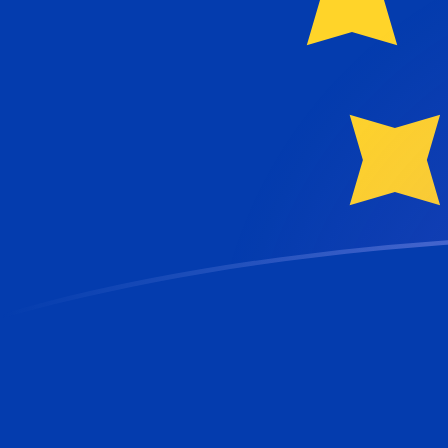
EUR till MGF valutakurser idag
Omvandla Euro till Malagassisk franc
Rate information of EUR/MGF
currency pair
Euro
EUR
Malagassisk franc
MGF
1
EUR
24 916
MGF
5
EUR
124 580
MGF
10
EUR
249 160
MGF
25
EUR
622 900
MGF
50
EUR
1 245 800
MGF
100
EUR
2 491 600
MGF
500
EUR
12 458 000
MGF
1 000
EUR
24 916 000
MGF
5 000
EUR
124 580 000
MGF
10 000
EUR
249 160 000
MGF