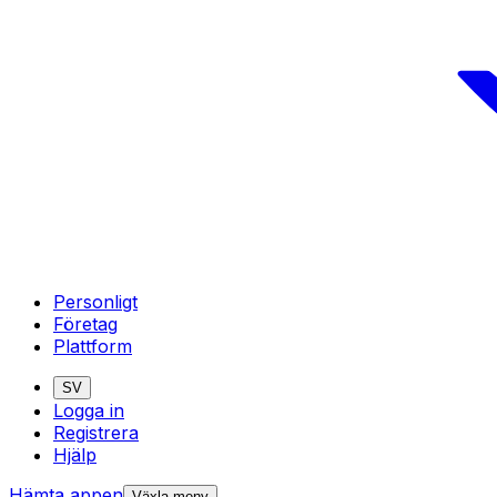
Personligt
Företag
Plattform
SV
Logga in
Registrera
Hjälp
Hämta appen
Växla meny