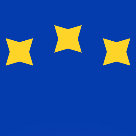
as kurser.
 görs endast i informationssyfte. Du kommer inte att få de