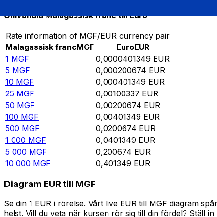
Omvandla Malagassisk franc till Euro
Rate information of MGF/EUR currency pair
Malagassisk franc
MGF
Euro
EUR
1
MGF
0,0000401349
EUR
5
MGF
0,000200674
EUR
10
MGF
0,000401349
EUR
25
MGF
0,00100337
EUR
50
MGF
0,00200674
EUR
100
MGF
0,00401349
EUR
500
MGF
0,0200674
EUR
1 000
MGF
0,0401349
EUR
5 000
MGF
0,200674
EUR
10 000
MGF
0,401349
EUR
Diagram EUR till MGF
Se din 1 EUR i rörelse. Vårt live EUR till MGF diagram s
helst. Vill du veta när kursen rör sig till din fördel? Ställ 