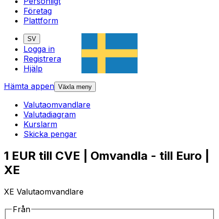
Personligt
Företag
Plattform
SV
Logga in
Registrera
Hjälp
Hämta appen
Växla meny
Valutaomvandlare
Valutadiagram
Kurslarm
Skicka pengar
1 EUR till CVE | Omvandla - till Euro |
XE
XE Valutaomvandlare
Från