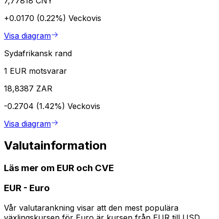
7,77818 CNY
+0.0170 (0.22%)
Veckovis
Visa diagram
Sydafrikansk rand
1 EUR motsvarar
18,8387 ZAR
-0.2704 (1.42%)
Veckovis
Visa diagram
Valutainformation
Läs mer om EUR och CVE
EUR
-
Euro
Vår valutarankning visar att den mest populära
växlingskursen för Euro är kursen från EUR till USD.