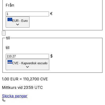
Från
€
EUR
-
Euro
till
till
$
CVE
-
Kapverdisk escudo
1.00
EUR
=
11
0,2700
CVE
Mittkurs vid 23:59 UTC
Skicka pengar