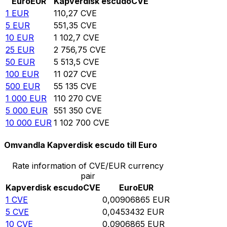
Euro
EUR
Kapverdisk escudo
CVE
1
EUR
110,27
CVE
5
EUR
551,35
CVE
10
EUR
1 102,7
CVE
25
EUR
2 756,75
CVE
50
EUR
5 513,5
CVE
100
EUR
11 027
CVE
500
EUR
55 135
CVE
1 000
EUR
110 270
CVE
5 000
EUR
551 350
CVE
10 000
EUR
1 102 700
CVE
Omvandla Kapverdisk escudo till Euro
Rate information of CVE/EUR currency
pair
Kapverdisk escudo
CVE
Euro
EUR
1
CVE
0,00906865
EUR
5
CVE
0,0453432
EUR
10
CVE
0,0906865
EUR